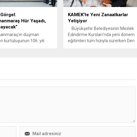
Görgel:
KAMEK’te Yeni Zanaatkarlar
manmaraş Hür Yaşadı,
Yetişiyor
şayacak”
Büyükşehir Belediyesinin Meslek
anmaraş’ın düşman
Edindirme Kursları’nda yeni dönem
n kurtuluşunun 106. yılı
eğitimleri tüm hızıyla sürerken Deri
nda İstanbul’da
El Sanatları ve Hüsn-i Hat atölyeleri,
’in ev sahipliğinde
özellikle sanatsal yeteneklerini
nen programda konuşan
keşfetmek ve el becerilerini
Görgel, “Ecdadımızdan
geliştirmek isteyen kursiyerlerden
 mirası, aynı inanç ve
yoğun ilgi görüyor.
ıkla geleceğe taşımaya
Kahramanmaraş Büyükşehir
deceğiz. Kahramanmaraş
Belediyesi tarafından düzenlenen
yaşadı, bugün hür yaşıyor
Meslek Edindirme Kursları (KAMEK),
 da hür yaşayacak” dedi.
yeni dönem eğitimleriyle dikkat
nmaraş’ın düşman
çekiyor. Toplumun her...
en kurtuluşunun 106. yıl
İstanbul’da...