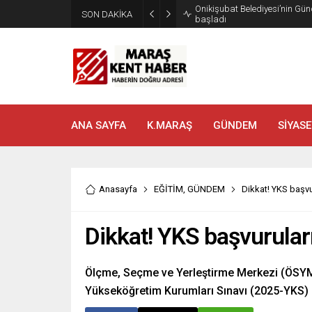
SON DAKİKA
Geleneksel Ağustos Fuarı’nd
ANA SAYFA
K.MARAŞ
GÜNDEM
SİYASE
Anasayfa
EĞİTİM
,
GÜNDEM
Dikkat! YKS başv
Dikkat! YKS başvurula
Ölçme, Seçme ve Yerleştirme Merkezi (ÖSYM)
Yükseköğretim Kurumları Sınavı (2025-YKS) 