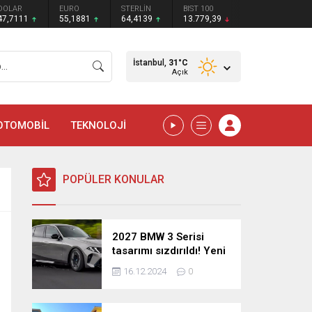
DOLAR
EURO
STERLİN
BIST 100
47,7111
55,1881
64,4139
13.779,39
İstanbul,
31
°C
Açık
OTOMOBİL
TEKNOLOJİ
POPÜLER KONULAR
2027 BMW 3 Serisi
tasarımı sızdırıldı! Yeni
nesil sedan’dan
16.12.2024
0
şaşırtıcı yenilikler!