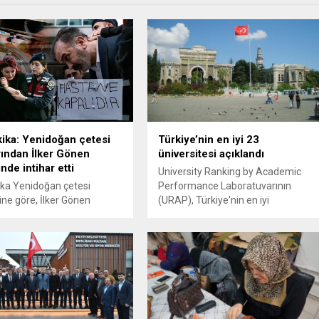
ika: Yenidoğan çetesi
Türkiye’nin en iyi 23
rından İlker Gönen
üniversitesi açıklandı
nde intihar etti
University Ranking by Academic
ka Yenidoğan çetesi
Performance Laboratuvarının
ine göre, İlker Gönen
(URAP), Türkiye'nin en iyi
de intihar etti. Gündeme
üniversitelerini açıkladı. Zirvede Koç
 Gönen kimdir, doktor
Üniversitesi yer aldı.
ruları geldi.