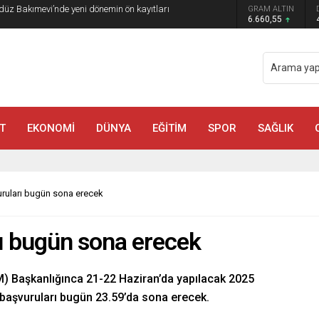
GRAM ALTIN
a Madrigal Coşkusu
6.660,55
T
EKONOMİ
DÜNYA
EĞİTİM
SPOR
SAĞLIK
uruları bugün sona erecek
rı bugün sona erecek
 Başkanlığınca 21-22 Haziran’da yapılacak 2025
başvuruları bugün 23.59’da sona erecek.