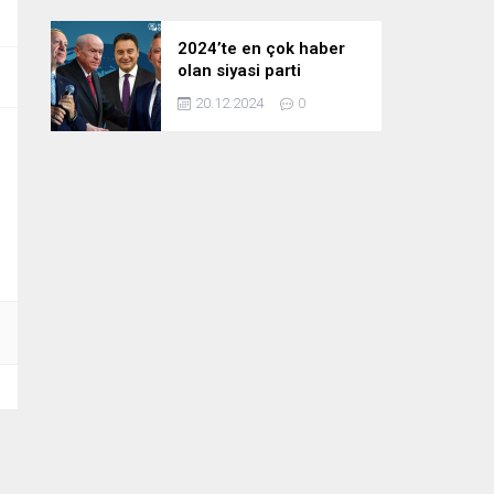
2024’te en çok haber
olan siyasi parti
liderleri! Zirvedeki isim
20.12.2024
0
fark attı