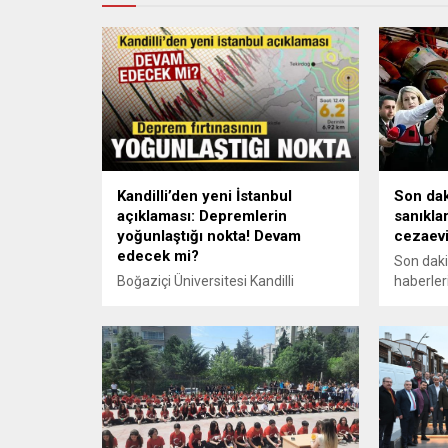
Kandilli’den yeni İstanbul
Son dak
açıklaması: Depremlerin
sanıkla
yoğunlaştığı nokta! Devam
cezaevi
edecek mi?
Son daki
Boğaziçi Üniversitesi Kandilli
haberler
Rasathanesi ve Deprem Araştırma
cezaevin
Enstitüsü, İstanbul'da meydana
ise İlker
gelen depremin ardından
muydu so
yayımladığı raporda, 445 artçı
sarsıntının kaydedildiğini belirtti.