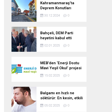
Kahramanmaraş’ta
Deprem Konutları
2025’te Teslim Edilecek
30.12.2024
0
Bahçeli, DEM Parti
heyetini kabul etti
02.01.2025
0
MEB’den ‘Enerji Dostu
Mavi Yeşil Okul’ projesi
15.02.2025
0
Balgamı en hızlı ne
söktürür: En kesin, etkili
ve çabuk balgam
05.02.2025
0
söktürücü kür!