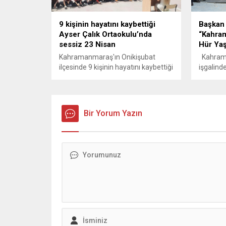
9 kişinin hayatını kaybettiği
Başkan 
Ayser Çalık Ortaokulu’nda
“Kahra
sessiz 23 Nisan
Hür Ya
Kahramanmaraş'ın Onikişubat
Kahram
ilçesinde 9 kişinin hayatını kaybettiği
işgalinde
saldırı sonrası Ayser Çalık
kapsamı
Ortaokulu'nda, 23 Nisan Ulusal
MARAŞFED
Egemenlik ve Çocuk Bayramı'nda
düzenle
sessizlik hakim oldu.
Başkan 
Bir Yorum Yazın
aldığımız
kararlıl
devam e
dün hür 
ve yarın
Kahrama
işgalind
dönümü, 