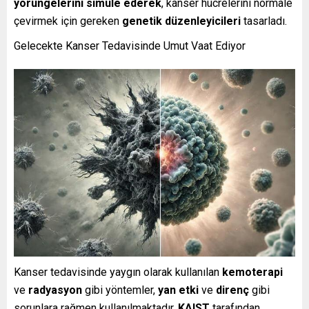
yörüngelerini simüle ederek
, kanser hücrelerini normale
çevirmek için gereken
genetik düzenleyicileri
tasarladı.
Gelecekte Kanser Tedavisinde Umut Vaat Ediyor
Kanser tedavisinde yaygın olarak kullanılan
kemoterapi
ve
radyasyon
gibi yöntemler,
yan etki
ve
direnç
gibi
sorunlara rağmen kullanılmaktadır.
KAIST
tarafından