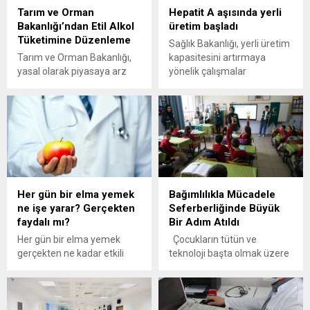
Tarım ve Orman
Hepatit A aşısında yerli
Bakanlığı’ndan Etil Alkol
üretim başladı
Tüketimine Düzenleme
Sağlık Bakanlığı, yerli üretim
Tarım ve Orman Bakanlığı,
kapasitesini artırmaya
yasal olarak piyasaya arz
yönelik çalışmalar
edilen etil alkolün yasa dışı
kapsamında, hepatit A
alkol ve içki ticaretine konu
aşısının formülasyon ve
edilmesini engellemek
dolum aşamalarının ilk kez
amacıyla yeni düzenleme
Türkiye'de gerçekleştirilerek,
yaptı. Tıbbi kullanım amaçlı
tüm illerde kullanıma
etil alkolün piyasaya arzı ve
sunulduğunu duyurdu.
kullanımına ilişkin usul ve
esaslar belirlendi.
Her gün bir elma yemek
Bağımlılıkla Mücadele
ne işe yarar? Gerçekten
Seferberliğinde Büyük
faydalı mı?
Bir Adım Atıldı
Her gün bir elma yemek
Çocukların tütün ve
gerçekten ne kadar etkili
teknoloji başta olmak üzere
olabilir? Sağlığınız üzerinde
bağımlılıklara karşı
beklenmedik faydalarını
bilinçlendirilmesi için
keşfedin!
Büyükşehir Belediyesi, İl Milli
Eğitim Müdürlüğü ve Yeşilay