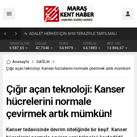
Tahliye Kararı Sonrası Kahramanmaraş’ta Tek Soru: Diğerleri neden İçeride?
GRAM ALTIN
DOLAR
EURO
STERLİN
BIST 100
6.587,65
47,7040
54,9979
64,1883
13.866,67
Anasayfa
SAĞLIK
Çığır açan teknoloji: Kanser hücrelerini normale çevirmek artık mümkün!
Çığır açan teknoloji: Kanser
hücrelerini normale
çevirmek artık mümkün!
Kanser tedavisinde devrim niteliğinde bir keşif. Kanser