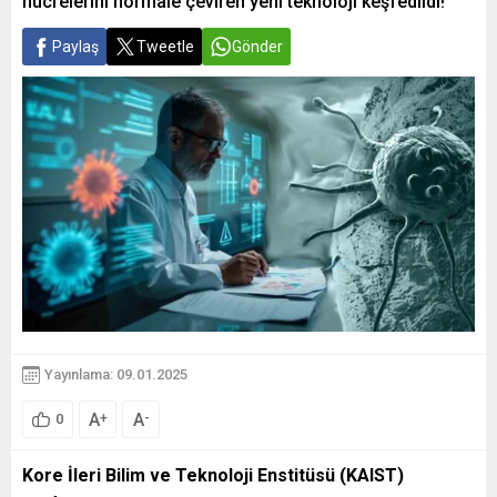
hücrelerini normale çeviren yeni teknoloji keşfedildi!
Paylaş
Tweetle
Gönder
Yayınlama: 09.01.2025
A
A
+
-
0
Kore İleri Bilim ve Teknoloji Enstitüsü (KAIST)