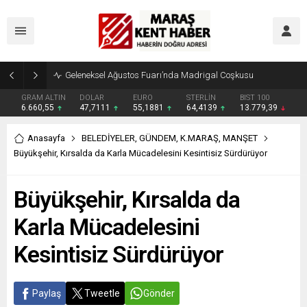
Geleneksel Ağustos Fuarı’nda Madrigal Coşkusu
GRAM ALTIN
DOLAR
EURO
STERLİN
BIST 100
6.660,55
47,7111
55,1881
64,4139
13.779,39
Anasayfa
BELEDİYELER
,
GÜNDEM
,
K.MARAŞ
,
MANŞET
Büyükşehir, Kırsalda da Karla Mücadelesini Kesintisiz Sürdürüyor
Büyükşehir, Kırsalda da
Karla Mücadelesini
Kesintisiz Sürdürüyor
Paylaş
Tweetle
Gönder