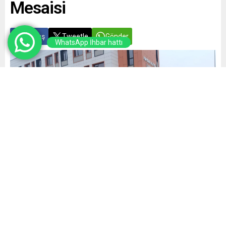
Mesaisi
Paylaş
Tweetle
Gönder
WhatsApp İhbar hattı
Yayınlama: 05.01.2026
A
A
+
-
0