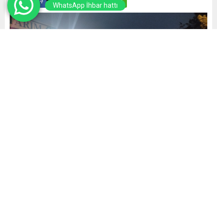
WhatsApp İhbar hattı
Yayınlama: 04.01.2026
A
A
+
-
0
Büyükşehir Belediyesi, şehir ve ilçe merkezlerinin
yanı sıra sorumluluk sahasındaki kırsal mahalle