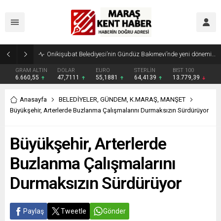
GRAM ALTIN
DOLAR
EURO
STERLİN
BIST 100
6.660,55
47,7111
55,1881
64,4139
13.779,39
Anasayfa
BELEDİYELER
,
GÜNDEM
,
K.MARAŞ
,
MANŞET
Büyükşehir, Arterlerde Buzlanma Çalışmalarını Durmaksızın Sürdürüyor
Büyükşehir, Arterlerde
Buzlanma Çalışmalarını
Durmaksızın Sürdürüyor
Paylaş
Tweetle
Gönder