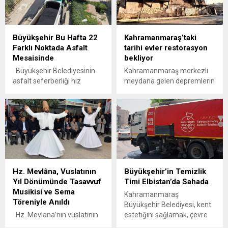
Büyükşehir Bu Hafta 22
Kahramanmaraş’taki
Farklı Noktada Asfalt
tarihi evler restorasyon
Mesaisinde
bekliyor
Büyükşehir Belediyesinin
Kahramanmaraş merkezli
asfalt seferberliği hız
meydana gelen depremlerin
kesmeden sürüyor. Mayıs
yanı sıra kar, yağmur ve
ayından bu yana 80
rüzgar gibi doğa olaylarında
kilometrelik yol sıcak
yıpranan asırlık tarihi evler
asfaltla yenilenirken, 6 – 12
restorasyon bekliyor.
Temmuz tarihleri arasında
şehir genelindeki 22 farklı
noktada daha asfalt serimi
gerçekleştirilecek.
Hz. Mevlâna, Vuslatının
Büyükşehir’in Temizlik
Kahramanmaraş
Yıl Dönümünde Tasavvuf
Timi Elbistan’da Sahada
Büyükşehir Belediyesi, şehir
Musikisi ve Sema
genelinde ulaşım altyapısını
Kahramanmaraş
Töreniyle Anıldı
güçlendirmek, yol konforunu
Büyükşehir Belediyesi, kent
artırmak ve vatandaşlara
Hz. Mevlana’nın vuslatının
estetiğini sağlamak, çevre
daha güvenli ulaşım...
752. yıl dönümü dolayısıyla
sağlığını korumak ve