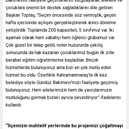
bakımevini faaliyete geçirdiklerini vurgulayarak, ailelere ve
çocuklara önemli bir destek sağladıklarını dile getiren
Başkan Toptaş, “Seçim öncesinde söz vermiştik, geçen
hafta içerisinde açılışını gerçekleştirerek ikinci döneme
yetiştirdik. Toplamda 200 kapasiteli, 5 sınıfımız var. İki
aşamalı olarak hem sabahçı hem öğlenci grubumuz var.
Çok güzel bir talep geldi, noter huzurunda çekiliş
sonucunda da hak kazanan çocuklarımız bugün ilk zille
beraber eğitim-öğretimlerine başladılar. Birçok
hizmetlerde bulunuyoruz ama bizi en çok mutlu eden
hizmet bu oldu. Özellikle Kahramanmaraş’ta ilk kez
belediye eliyle Gündüz Bakımevi’mizi faaliyete geçirmiş
bulunuyoruz. Hem ailelerimizin hem de yavrularımızın
mutluluğunu görmek bizleri ayrıca sevindiriyor” ifadelerini
kullandı.
“İlçemizin muhtelif yerlerinde bu projemizi çoğaltmayı