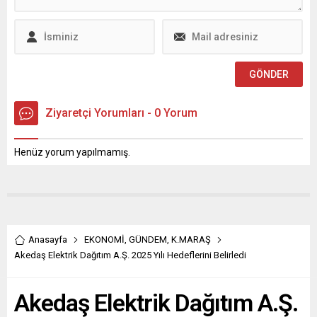
soruşturma için İçişleri
“Sporla Yükselen
Bakanlığına müzekkere
Kahramanmaraş” vizyonu
yazdı.
doğrultusunda kurulan
Büyükşehir Belediyespor
Kadın Voleybol Takımı,
önemli bir başarıya imza
attı. Kurulduğu günden bu
yana...
Ziyaretçi Yorumları - 0 Yorum
Henüz yorum yapılmamış.
Anasayfa
EKONOMİ
,
GÜNDEM
,
K.MARAŞ
Akedaş Elektrik Dağıtım A.Ş. 2025 Yılı Hedeflerini Belirledi
Akedaş Elektrik Dağıtım A.Ş.