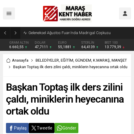
Geleneksel Ağustos Fuarı’nda Madrigal Coşkusu
GRAM ALTIN
DOLAR
EURO
STERLİN
BIST 100
6.660,55
47,7111
55,1881
64,4139
13.779,39
Anasayfa
BELEDİYELER
,
EĞİTİM
,
GÜNDEM
,
K.MARAŞ
,
MANŞET
Başkan Toptaş ilk ders zilini çaldı, miniklerin heyecanına ortak oldu
Başkan Toptaş ilk ders zilini
çaldı, miniklerin heyecanına
ortak oldu
Paylaş
Tweetle
Gönder