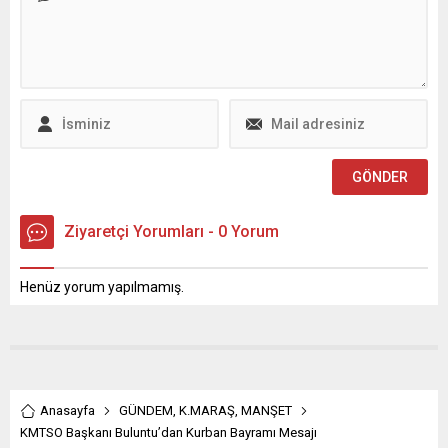
kazanmasıyla birlikte, doğa
başarılarla şehri
ve turizm alanındaki
gururlandırmaya devam
projelerimizi daha da
ediyor. Geçtiğimiz ay
hızlandıracağız.
Almanya’nın başkenti
Kahramanmaraş’ı yalnızca
Berlin’de düzenlenen 2025
sanayi ve tarımda değil,
Goalball Şampiyonlar
doğa turizminde de öncü
Ligi’nde Avrupa ikincisi
şehirlerden biri haline
olarak tarihi bir başarıya
getirme yolunda kararlılıkla
imza atan Büyükşehir
ilerliyoruz. Geben...
Belediyesi Goalball Kadın
Takımı,...
Ziyaretçi Yorumları - 0 Yorum
Henüz yorum yapılmamış.
Anasayfa
GÜNDEM
,
K.MARAŞ
,
MANŞET
KMTSO Başkanı Buluntu’dan Kurban Bayramı Mesajı