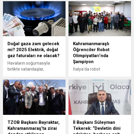
Doğal gaza zam gelecek
Kahramanmaraşlı
mi? 2025 Elektrik, doğal
Öğrenciler Robot
gaz faturaları ne olacak?
Olimpiyatları’nda
Şampiyon
Havaların soğumasıyla
birlikte vatandaşlar,
İtalya'da robot
'Doğalgaza zam gelecek
olimpiyatlarında 'çizgi
mi? Doğal gaza zam var
izleyen' kategorisinde dünya
mı?' sorularına yanıt arıyor.
şampiyonu olan öğrenciler,
Enerji ve Tabii Kaynaklar
tüm kategorilerde birinci
Bakanı Alparslan Bayraktar
olmayı hedefliyor.
ise vatandaşlara müjdeyi
duyurdu.
TZOB Başkanı Bayraktar,
İl Başkanı Süleyman
Kahramanmaraş’ta zirai
Tekerek: “Devletin dini