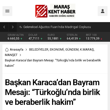
Geleneksel Ağustos Fuarı’nda Madrigal Coşkusu
GRAM ALTIN
DOLAR
EURO
STERLİN
BIST 100
6.660,55
47,7111
55,1881
64,4139
13.779,39
Anasayfa
BELEDİYELER
,
EKONOMİ
,
GÜNDEM
,
K.MARAŞ
,
MANŞET
Başkan Karaca’dan Bayram Mesajı: “Türkoğlu’nda birlik ve beraberlik
hakim”
Başkan Karaca’dan Bayram
Mesajı: “Türkoğlu’nda birlik
ve beraberlik hakim”