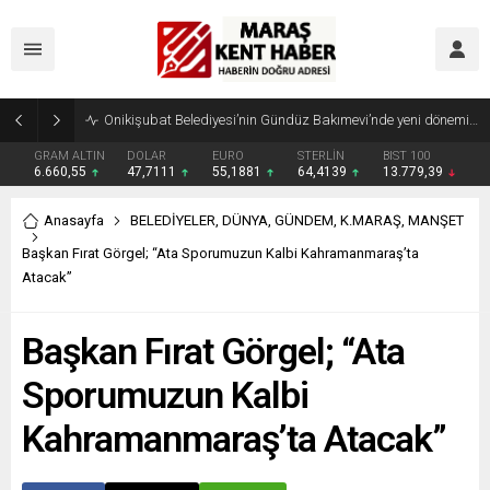
Geleneksel Ağustos Fuarı’nda Madrigal Coşkusu
GRAM ALTIN
DOLAR
EURO
STERLİN
BIST 100
6.660,55
47,7111
55,1881
64,4139
13.779,39
Anasayfa
BELEDİYELER
,
DÜNYA
,
GÜNDEM
,
K.MARAŞ
,
MANŞET
Başkan Fırat Görgel; “Ata Sporumuzun Kalbi Kahramanmaraş’ta
Atacak”
Başkan Fırat Görgel; “Ata
Sporumuzun Kalbi
Kahramanmaraş’ta Atacak”