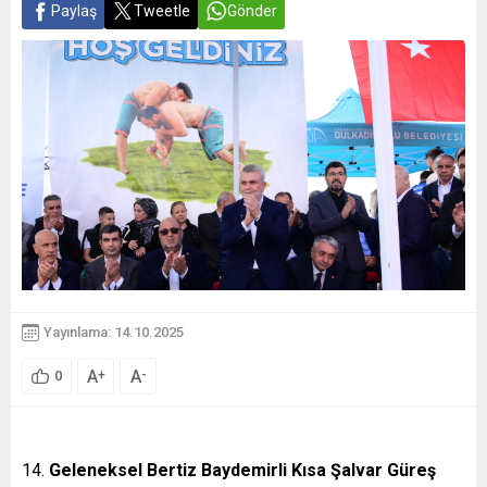
Paylaş
Tweetle
Gönder
Yayınlama: 14.10.2025
A
A
+
-
0
Geleneksel Bertiz Baydemirli Kısa Şalvar Güreş