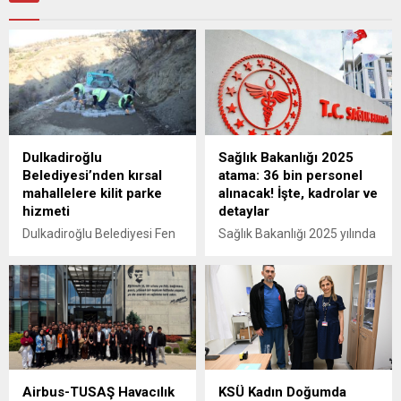
Dulkadiroğlu
Sağlık Bakanlığı 2025
Belediyesi’nden kırsal
atama: 36 bin personel
mahallelere kilit parke
alınacak! İşte, kadrolar ve
hizmeti
detaylar
Dulkadiroğlu Belediyesi Fen
Sağlık Bakanlığı 2025 yılında
İşleri Müdürlüğü ekipleri,
36 bin personel alımı
kırsal mahallelerde
gerçekleştirecek. Atama
başlattığı kilit parke yol
yapılacak kadrolar belli oldu.
çalışmalarını hız kesmeden
Sağlık Bakanlığı atamasına
sürdürüyor. Vatandaşların
ilişkin başvuru süreçleri ve
yaşam kalitesini artırmayı ve
istenen belgeler, yapılacak
ulaşımı daha güvenli hale
duyuruyla belli olacak.
getirmeyi hedefleyen
Airbus-TUSAŞ Havacılık
KSÜ Kadın Doğumda
çalışmalar, belirlenen