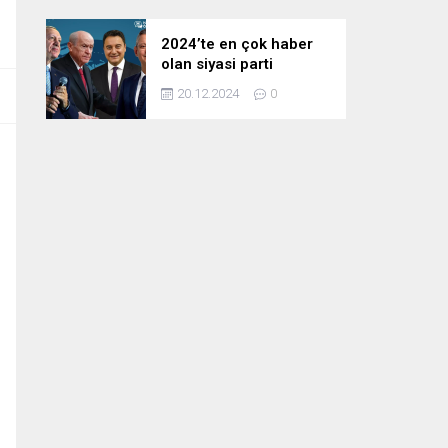
2024’te en çok haber
olan siyasi parti
liderleri! Zirvedeki isim
20.12.2024
0
fark attı