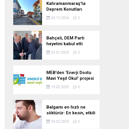
Kahramanmaraş’ta
Deprem Konutları
2025’te Teslim Edilecek
30.12.2024
0
Bahçeli, DEM Parti
heyetini kabul etti
02.01.2025
0
MEB’den ‘Enerji Dostu
Mavi Yeşil Okul’ projesi
15.02.2025
0
Balgamı en hızlı ne
söktürür: En kesin, etkili
ve çabuk balgam
05.02.2025
0
söktürücü kür!