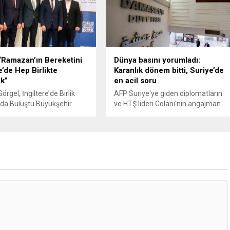
“Ramazan’ın Bereketini
Dünya basını yorumladı:
e’de Hep Birlikte
Karanlık dönem bitti, Suriye’de
ık”
en acil soru
rgel, İngiltere’de Birlik
AFP Suriye'ye giden diplomatların
da Buluştu Büyükşehir
ve HTŞ lideri Golani'nin angajman
 Başkanı Fırat Görgel,
çalışmalarını öne çıkararken İngiliz
 kapsamında gittiği
Prospect dergisi Golani'nin geçiş
’de Uluslararası
sürecindeki hamlelerini zekice
lar Birliği’nin düzenlediği
halkla ilişkiler mesajları olarak
ogramına katıldı.
yorumlayarak Suriye'deki en acil
nmaraş Büyükşehir
soruya yer verdi.
Başkanı Fırat Görgel, bir
maslarda bulunmak üzere
ngiltere’nin başkenti
a, Uluslararası Demokratlar
(UID) tarafından düzenlenen
gramına katıldı. Farklı