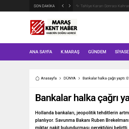
SON DAKİKA
Tahliye Kararı Sonrası Kahra
ANA SAYFA
K.MARAŞ
GÜNDEM
SİYASE
Anasayfa
DÜNYA
Bankalar halka çağrı yaptı: 
Bankalar halka çağrı y
Hollanda bankaları, jeopolitik tehditlerin ar
planlıyor. Savunma Bakanı Ruben Brekelmans 
miktar nakit bulundurması gerektiğini belirtti.