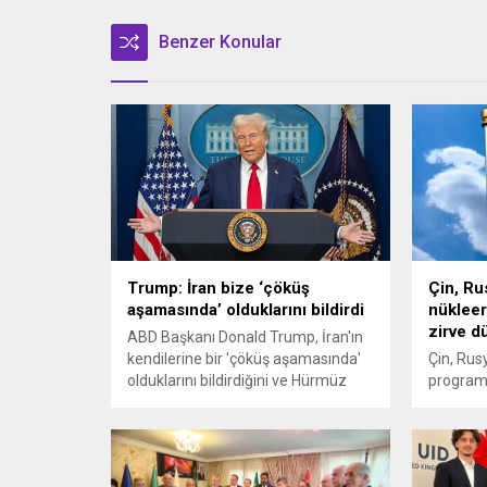
Benzer Konular
Trump: İran bize ‘çöküş
Çin, Rus
aşamasında’ olduklarını bildirdi
nükleer 
zirve 
ABD Başkanı Donald Trump, İran'ın
kendilerine bir 'çöküş aşamasında'
Çin, Rusy
olduklarını bildirdiğini ve Hürmüz
programıy
Boğazı'nın açılmasını talep
toplantıs
ettiklerini iddia etti.