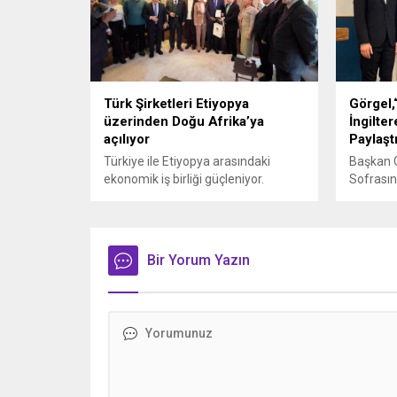
Türk Şirketleri Etiyopya
Görgel,
üzerinden Doğu Afrika’ya
İngilter
açılıyor
Paylaşt
Türkiye ile Etiyopya arasındaki
Başkan Gö
ekonomik iş birliği güçleniyor.
Sofrasın
Belediye
programı
İngiltere
Demokrat
Bir Yorum Yazın
iftar pr
Kahrama
Belediye 
dizi te
gittiği İ
Londra’d
Birliği 
iftar pro