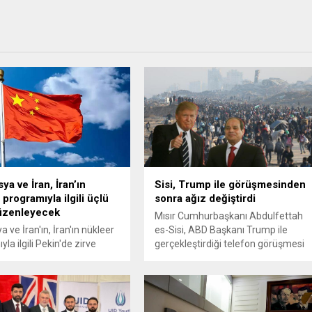
ya ve İran, İran’ın
Sisi, Trump ile görüşmesinden
programıyla ilgili üçlü
sonra ağız değiştirdi
düzenleyecek
Mısır Cumhurbaşkanı Abdulfettah
a ve İran'ın, İran'ın nükleer
es-Sisi, ABD Başkanı Trump ile
la ilgili Pekin'de zirve
gerçekleştirdiği telefon görüşmesi
ı yapacağı açıklandı.
sonrası ılımlı açıklamalar yaptı. Sisi
daha önce, Trump'ın 'Gazze'
önerisine tepki göstermiş ve kabul
etmeyeceklerini söylemişti.