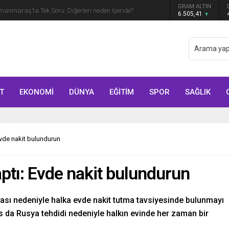
GRAM ALTIN
manmaraş’ta Tek Soru: Diğerleri neden İçeride?
6.505,41
T
EKONOMİ
DÜNYA
EĞİTİM
SPOR
SAĞLIK
Evde nakit bulundurun
aptı: Evde nakit bulundurun
tması nedeniyle halka evde nakit tutma tavsiyesinde bulunmayı
da Rusya tehdidi nedeniyle halkın evinde her zaman bir