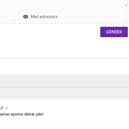
n diplomatik...
Jİ
yman ayrıntısı dikkat çekti