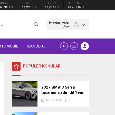
DOLAR
EURO
STERLİN
BIST 100
47,7014
54,9990
64,2141
13.798,82
İstanbul,
25
°C
Açık
OTOMOBİL
TEKNOLOJİ
POPÜLER KONULAR
2027 BMW 3 Serisi
tasarımı sızdırıldı! Yeni
nesil sedan’dan
16.12.2024
0
şaşırtıcı yenilikler!