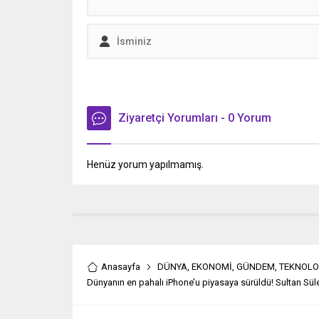
ülkelerde
Ziyaretçi Yorumları - 0 Yorum
Henüz yorum yapılmamış.
Anasayfa
DÜNYA
,
EKONOMİ
,
GÜNDEM
,
TEKNOLO
Dünyanın en pahalı iPhone’u piyasaya sürüldü! Sultan Süle