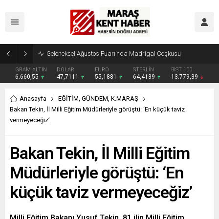
Geleneksel Ağustos Fuarı’nda Madrigal Coşkusu
GRAM ALTIN
DOLAR
EURO
STERLİN
BIST 100
6.660,55
47,7111
55,1881
64,4139
13.779,39
Anasayfa
EĞİTİM
,
GÜNDEM
,
K.MARAŞ
Bakan Tekin, İl Milli Eğitim Müdürleriyle görüştü: ‘En küçük taviz
vermeyeceğiz’
Bakan Tekin, İl Milli Eğitim
Müdürleriyle görüştü: ‘En
küçük taviz vermeyeceğiz’
Milli Eğitim Bakanı Yusuf Tekin, 81 ilin Milli Eğitim