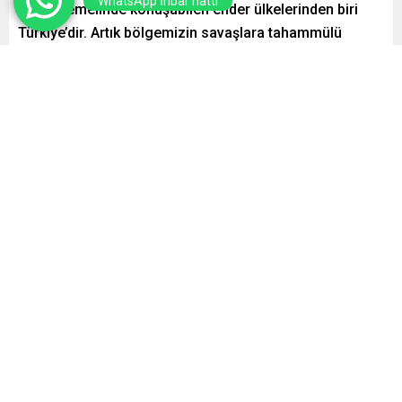
WhatsApp İhbar hattı
güven temelinde konuşabilen ender ülkelerinden biri
Türkiye’dir. Artık bölgemizin savaşlara tahammülü
kalmamıştır. ” açıklamasını yaptı.
Paylaş
Tweetle
Gönder
Yayınlama: 17.04.2026
A
A
+
-
0