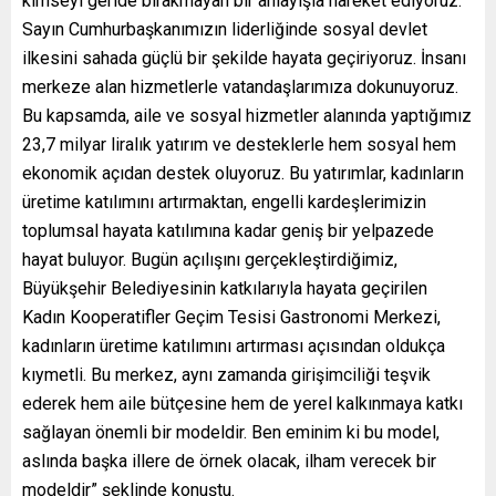
kimseyi geride bırakmayan bir anlayışla hareket ediyoruz.
Sayın Cumhurbaşkanımızın liderliğinde sosyal devlet
ilkesini sahada güçlü bir şekilde hayata geçiriyoruz. İnsanı
merkeze alan hizmetlerle vatandaşlarımıza dokunuyoruz.
Bu kapsamda, aile ve sosyal hizmetler alanında yaptığımız
23,7 milyar liralık yatırım ve desteklerle hem sosyal hem
ekonomik açıdan destek oluyoruz. Bu yatırımlar, kadınların
üretime katılımını artırmaktan, engelli kardeşlerimizin
toplumsal hayata katılımına kadar geniş bir yelpazede
hayat buluyor. Bugün açılışını gerçekleştirdiğimiz,
Büyükşehir Belediyesinin katkılarıyla hayata geçirilen
Kadın Kooperatifler Geçim Tesisi Gastronomi Merkezi,
kadınların üretime katılımını artırması açısından oldukça
kıymetli. Bu merkez, aynı zamanda girişimciliği teşvik
ederek hem aile bütçesine hem de yerel kalkınmaya katkı
sağlayan önemli bir modeldir. Ben eminim ki bu model,
aslında başka illere de örnek olacak, ilham verecek bir
modeldir” şeklinde konuştu.