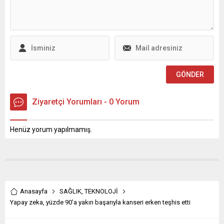
ilçesindeki mahalle
başkanlarını bir araya
getirdi. Hane ziyaretleri ve
iftar programlarıyla
Ramazan-ı Şerif’i dolu dolu
geçiren Onikişubat
Belediye...
Ziyaretçi Yorumları - 0 Yorum
Henüz yorum yapılmamış.
Anasayfa
SAĞLIK
,
TEKNOLOJİ
Yapay zeka, yüzde 90’a yakın başarıyla kanseri erken teşhis etti