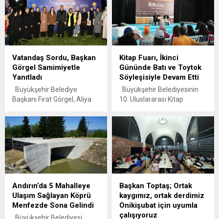
Vatandaş Sordu, Başkan
Kitap Fuarı, İkinci
Görgel Samimiyetle
Gününde Batı ve Toytok
Yanıtladı
Söyleşisiyle Devam Etti
Büyükşehir Belediye
Büyükşehir Belediyesinin
Başkanı Fırat Görgel, Aliya
10. Uluslararası Kitap
İzzetbegoviç Millet
Fuarı’nda düzenlenen
Bahçesi’nde düzenlenen
söyleşide okurlarla bir araya
etkinlikte vatandaşlarla bir
gelen Uğur Batı ve Hakan
araya gelerek samimi bir
Toytok; toplumsal değerler,
atmosferde katılımcıların
bireysel ve toplumsal
sorularını yanıtladı, projeleri
gelişim ile birey-toplum
ve yatırımları hakkında
etkileşimi gibi pek çok
kapsamlı bilgiler verdi.
konuyu farklı bakış açılarıyla
Andırın’da 5 Mahalleye
Başkan Toptaş; Ortak
Kahramanmaraş
ele aldı. Kahramanmaraş
Ulaşım Sağlayan Köprü
kaygımız, ortak derdimiz
Büyükşehir Belediye
Büyükşehir Belediyesinin
Menfezde Sona Gelindi
Onikişubat için uyumla
Başkanı Fırat Görgel, şehrin
düzenlediği 10. Uluslararası
çalışıyoruz
farklı noktalarında
Kahramanmaraş Kitap Fuarı,
Büyükşehir Belediyesi