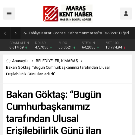
Tahliye Kararı Sonrası Kahramanmaraş’ta Tek Soru: Diğerleri neden İçeride?
GRAM ALTIN
DOLAR
EURO
STERLİN
BIST 100
6.614,69
47,7050
55,0521
64,2055
13.774,94
Anasayfa
BELEDİYELER
,
K.MARAŞ
Bakan Göktaş: “Bugün Cumhurbaşkanımız tarafından Ulusal
Erişilebilirlik Günü ilan edildi”
Bakan Göktaş: “Bugün
Cumhurbaşkanımız
tarafından Ulusal
Erişilebilirlik Günü ilan