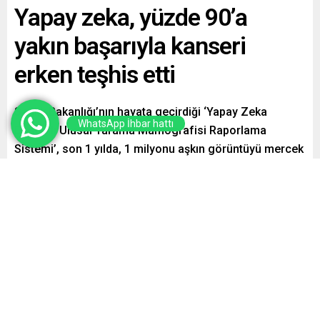
Yapay zeka, yüzde 90’a
yakın başarıyla kanseri
erken teşhis etti
Sağlık Bakanlığı’nın hayata geçirdiği ‘Yapay Zeka
WhatsApp İhbar hattı
Destekli Ulusal Tarama Mamografisi Raporlama
Sistemi’, son 1 yılda, 1 milyonu aşkın görüntüyü mercek
altına aldı. Yapay zeka algoritması, yüzde 90’a yakın
başarıyla kanseri erken teşhis etti.
Paylaş
Tweetle
Gönder