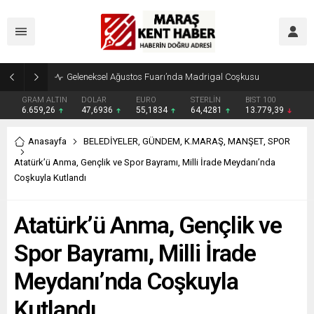
Geleneksel Ağustos Fuarı’nda Madrigal Coşkusu
GRAM ALTIN
DOLAR
EURO
STERLİN
BIST 100
6.659,26
47,6936
55,1834
64,4281
13.779,39
Anasayfa
BELEDİYELER
,
GÜNDEM
,
K.MARAŞ
,
MANŞET
,
SPOR
Atatürk’ü Anma, Gençlik ve Spor Bayramı, Milli İrade Meydanı’nda
Coşkuyla Kutlandı
Atatürk’ü Anma, Gençlik ve
Spor Bayramı, Milli İrade
Meydanı’nda Coşkuyla
Kutlandı