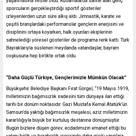
yaşanmasına vesile oldu. Kutlamalarda sahne alan genç
sporcuların gerçekleştirdiği sportif gösteriler
izleyenlerden uzun süre alkış aldı. Jimnastik, karate ve
çeşitli branşlardaki performanslar gençlerin enerjisini ve
disiplinini ortaya koyarken, halk oyunları ekiplerinin
sahnelediği yöresel gösteriler de programa renk kattı. Türk
Bayraklarıyla süslenen meydanda vatandaşlar, bayram
coşkusuna hep birlikte ortak oldu.
“Daha Güçlü Türkiye, Gençlerimizle Mümkün Olacak”
Büyükşehir Belediye Başkanı Fırat Görgel, “19 Mayıs 1919,
milletimizin bağımsızlık iradesini tüm dünyaya ilan ettiği
tarihi bir dönüm noktasıdır. Gazi Mustafa Kemal Atatürk’ün
Samsun’da yaktığı bağımsızlık meşalesi, aziz milletimizin
kararlılığıyla büyük bir kurtuluş destanına dönüşmüştür.
Bugün bizlere düşen görev; ecdadımızın emanet ettiği bu
vatanı birlik ve beraberlik içerisinde daha güçlü yarınlara