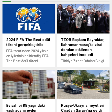
2024 FIFA The Best ödül
TZOB Başkanı Bayraktar,
töreni gerçekleştirildi
Kahramanmaraş’ta zirai
dondan etkilenen
FIFA tarafından 2024 yılının
bahçeleri inceledi
en iyilerinin belirlendiği FIFA
The Best ödül töreni
Türkiye Ziraat Odaları Birliği
gerçekleştirildi.
(TZOB) Genel Başkanı
Şemsi Bayraktar,
Kahramanmaraş’ta zirai
dondan etkilenen ceviz ve
Antep fıstığı bahçelerinde
incelemelerde bulundu.
Ev sahibi 85 yaşındaki
Rusya-Ukrayna heyetleri
yaşlı adamı evden
Çırağan Sarayı’na geldi