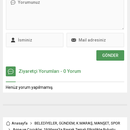
nitelikli proje personeli
alınan ve hala cezaevinde
ihtiyacına katkı sağlamak
tutuklu bulunan yüzlerce
amacıyla düzenlenecek
genç için tahliye çağrısında
atölyeye başvurular başladı.
bulundu. Ateş, yaptığı
Kahramanmaraş
açıklamada, tutuklu
Büyükşehir Belediyesi,
öğrencilerin derhal serbest
Avrupa Birliği, Sanayi ve
bırakılmasını istedi. Özellikle
Teknoloji Bakanlığı ve Doğu
son günlerde artan
Akdeniz Kalkınma Ajansı iş
tutuklamaların, gençlerin
birliğiyle hayata...
özgürlük ve hak arama...
Ziyaretçi Yorumları - 0 Yorum
Henüz yorum yapılmamış.
Anasayfa
BELEDİYELER
,
GÜNDEM
,
K.MARAŞ
,
MANŞET
,
SPOR
Anne ve Çocuklar, 19 Mayıs’ta Bayrak Temalı Etkinlikte Buluştu