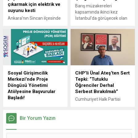
çıkarmak için elektrik ve
Barış müzakereleri
suyunu kesti
kapsamında ikinci kez
Ankara’nın Sincan ilçesinde
İstanbul'da görüşecek olan
85 yaşındaki Hicabi
Rusya ve Ukrayna heyetleri
Altuntaş’ı evden çıkarmak
Çırağan Sarayı'na geldi.
isteyen ev sahibi elektrik ve
suyunu kesti. Hasta
olduğunu söyleyen Hicabi
Altuntaş Hastayım zaten.
Gidemiyorum kime gidilecek
kime ne yapılacak, bunlar
Sosyal Girişimcilik
CHP’li Ünal Ateş’ten Sert
beni istediği yere
Merkezi’nde Proje
Tepki: “Tutuklu
oynatıyorlar dedi.
Döngüsü Yönetimi
Öğrenciler Derhal
Atölyesine Başvurular
Serbest Bırakılmalı”
Başladı!
Cumhuriyet Halk Partisi
Büyükşehir Belediyesi ve
(CHP) Kahramanmaraş İl
paydaş kurumlar iş birliğiyle
Başkanı Ünal Ateş, 19
şehre kazandırılan Sosyal
Bir Yorum Yazın
Mart’ta İstanbul Büyükşehir
Girişimcilik Merkezi, Proje
Belediyesi’ne (İBB) yönelik
Döngüsü Yönetimi Atölyesi
gerçekleştirilen
ile hizmete başlıyor. Şehrin
operasyonda gözaltına