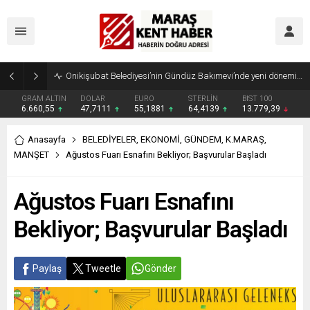
Geleneksel Ağustos Fuarı’nda Madrigal Coşkusu
GRAM ALTIN
DOLAR
EURO
STERLİN
BIST 100
6.660,55
47,7111
55,1881
64,4139
13.779,39
Anasayfa
BELEDİYELER
,
EKONOMİ
,
GÜNDEM
,
K.MARAŞ
,
MANŞET
Ağustos Fuarı Esnafını Bekliyor; Başvurular Başladı
Ağustos Fuarı Esnafını
Bekliyor; Başvurular Başladı
Paylaş
Tweetle
Gönder