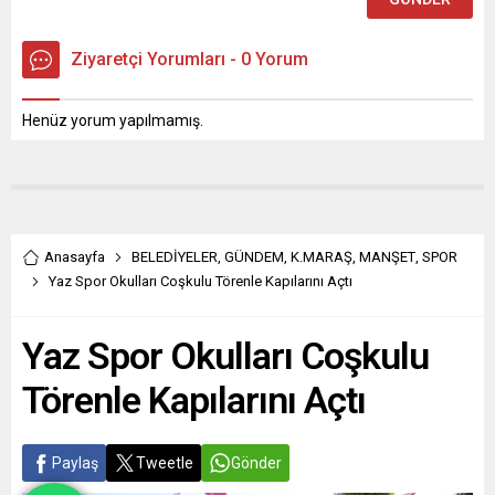
projelerini sürdürürken,
yaşlı vatandaşların...
kadınlara özel yeni bir
çalışmayı daha...
Ziyaretçi Yorumları - 0 Yorum
Henüz yorum yapılmamış.
Anasayfa
BELEDİYELER
,
GÜNDEM
,
K.MARAŞ
,
MANŞET
,
SPOR
Yaz Spor Okulları Coşkulu Törenle Kapılarını Açtı
Yaz Spor Okulları Coşkulu
Törenle Kapılarını Açtı
Paylaş
Tweetle
Gönder