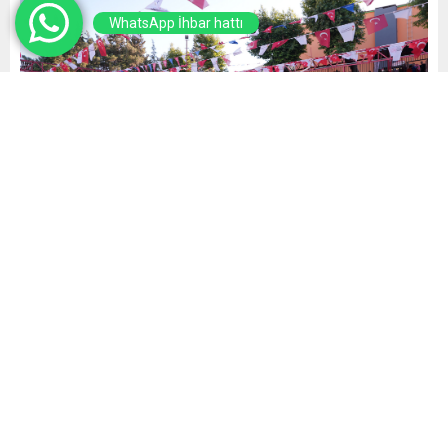
WhatsApp İhbar hattı
Yayınlama: 30.06.2026
A
A
+
-
1
Büyükşehir Belediyesi ile Gençlik ve Spor İl Müdürlüğü
iş birliğiyle düzenlenen Yaz Spor Okulları’nın açılış
programı yoğun katılımla gerçekleştirildi. Batıpark