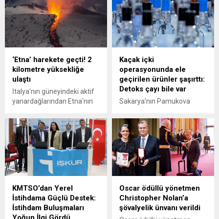
‘Etna’ harekete geçti! 2
Kaçak içki
kilometre yüksekliğe
operasyonunda ele
ulaştı
geçirilen ürünler şaşırttı:
Detoks çayı bile var
İtalya'nın güneyindeki aktif
yanardağlarından Etna'nın
Sakarya'nın Pamukova
kül ve lav püskürttüğü
ilçesinde düzenlenen
bildirildi.
operasyonda, sahte içki ve
etil alkol üretimi yapan 3
şüpheli gözaltına alındı.
Operasyon kapsamında,
birçok sahte içki ve içki
üretiminde kullanılan
malzemeler ele geçirildi.
KMTSO’dan Yerel
Oscar ödüllü yönetmen
İstihdama Güçlü Destek:
Christopher Nolan’a
İstihdam Buluşmaları
şövalyelik ünvanı verildi
Yoğun İlgi Gördü