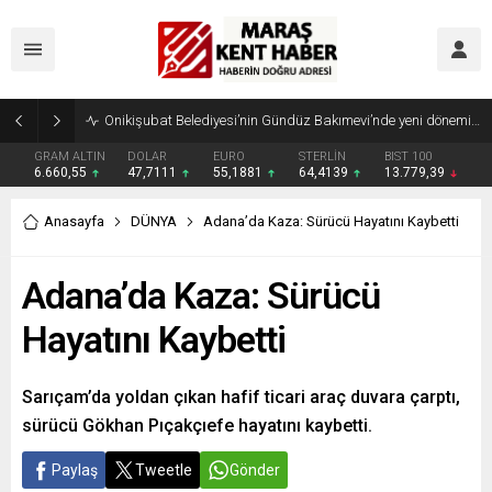
GRAM ALTIN
DOLAR
EURO
STERLİN
BIST 100
6.660,55
47,7111
55,1881
64,4139
13.779,39
Anasayfa
DÜNYA
Adana’da Kaza: Sürücü Hayatını Kaybetti
Adana’da Kaza: Sürücü
Hayatını Kaybetti
Sarıçam’da yoldan çıkan hafif ticari araç duvara çarptı,
sürücü Gökhan Pıçakçıefe hayatını kaybetti.
Paylaş
Tweetle
Gönder