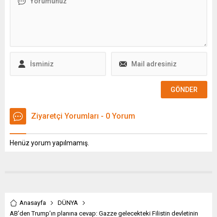
yüksek olduğu il %20,4 ile Şırnak,
eğlence merkezi olarak
en düşük olduğu il ise %11,7 ile
tanıtıldı. Proje, finansal
Balıkesir. 15-24 yaş grubundaki
okuryazarlık konusunda
gençlerin...
da çocuklara destek
olmayı hedefliyor.
Ziyaretçi Yorumları - 0 Yorum
Henüz yorum yapılmamış.
Anasayfa
DÜNYA
AB’den Trump’ın planına cevap: Gazze gelecekteki Filistin devletinin