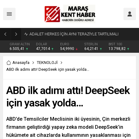
Tahliye Kararı Sonrası Kahramanmaraş’ta Tek Soru: Diğerleri neden İçeride?
GRAM ALTIN
DOLAR
EURO
STERLİN
BIST 100
6.505,41
47,7014
54,9990
64,2141
13.798,82
Anasayfa
TEKNOLOJİ
ABD ilk adımı attı! DeepSeek için yasak yolda…
ABD ilk adımı attı! DeepSeek
için yasak yolda…
ABD’de Temsilciler Meclisinin iki üyesinin, Çin merkezli
firmanın geliştirdiği yapay zeka modeli DeepSeek’in
hükümete ait cihazlarda kullanımının yasaklanması için