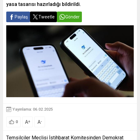
yasa tasarısı hazırladığı bildirildi.
Paylaş
Tweetle
Gönder
Yayınlama: 06.02.2025
A
A
+
-
0
Temsilciler Meclisi İstihbarat Komitesinden Demokrat