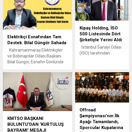
Kipaş Holding, İSO
500 Listesinde Dört
Elektrikçi Esnafından Tam
Şirketiyle Yerini Aldı
Destek: Bilal Güngör Sahada
İstanbul Sanayi Odası
Kahramanmaraş Elektrikçiler
(İSO) tarafından
ve Bobinajcılar Odası Başkanı
açıklanan “Türkiye’nin
Bilal Güngör, Esnafın Gönlünde
500 Büyük Sanayi
Taht Kurdu Kahramanmaraş
Kuruluşu – 2024”
Elektrikçiler ve Bobinajcılar Odası
araştırma sonuçlarına
Başkanı Bilal Güngör, çözüm
göre, Kipaş Holding
odaklı çalışmaları ve beyefendi
bünyesindeki dört şirket
kişiliğiyle esnafın tam desteğini
listeye girmeyi başardı.
alıyor. Kahramanmaraş
Holding, çok sektörlü
Elektrikçiler ve Bobinajcılar
üretim gücü,
Esnaf ve Sanatkârlar Odası
Offroad
sürdürülebilir büyüme
Başkanı Bilal Güngör, 6 Şubat
Şampiyonası’nın İlk
vizyonu ve geniş
KMTSO BAŞKANI
depreminin ardından gösterdiği
Ayağı Tamamlandı,
istihdam ağıyla Türk
BULUNTU’DAN ‘KURTULUŞ
azim, dayanışma ve...
Sporcular Kupalarına
sanayisindeki güçlü
BAYRAMI’ MESAJI