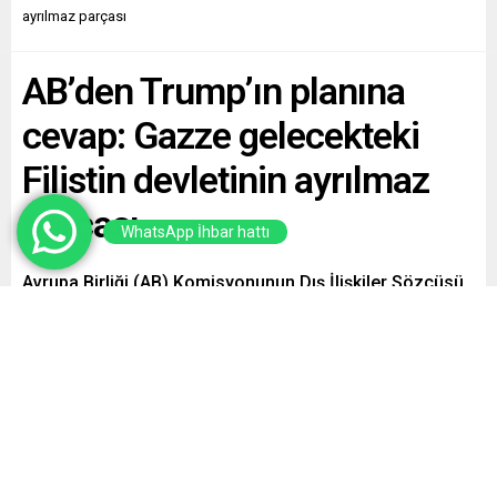
ayrılmaz parçası
AB’den Trump’ın planına
cevap: Gazze gelecekteki
Filistin devletinin ayrılmaz
parçası
WhatsApp İhbar hattı
Avrupa Birliği (AB) Komisyonunun Dış İlişkiler Sözcüsü
Anouar El Anouni, ABD Başkanı Donald Trump’ın Gazze
Şeridi’ni devralma planıyla ilgili açıklaması üzerine,
Gazze’nin gelecekteki Filistin devletinin ayrılmaz
parçası olduğunu vurguladı.
Paylaş
Tweetle
Gönder