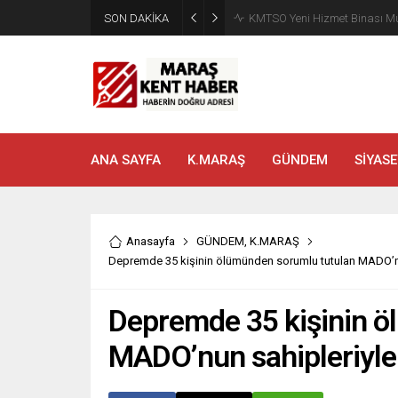
SON DAKİKA
Madrigal, Perşembe Günü K
ANA SAYFA
K.MARAŞ
GÜNDEM
SİYASE
Anasayfa
GÜNDEM
,
K.MARAŞ
Depremde 35 kişinin ölümünden sorumlu tutulan MADO’nun s
Depremde 35 kişinin ö
MADO’nun sahipleriyle i