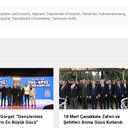
kişilerin asli kusurlu
deprem
Depremde 35 kişinin
İsmail Arı
kahramanmaraş
,
,
,
,
,
kişubat
Pamukkale Üniversitesi
Tarhanacı Kafe
,
,
Görgel: “Gençlerimiz
18 Mart Çanakkale Zaferi ve
rin En Büyük Gücü”
Şehitleri Anma Günü Kutlandı