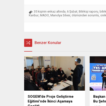
35 kişinin enkaz altında
6 Şubat
Bilirkişi raporu
bilir
,
,
,
Kanbur
MADO
Manolya Sitesi
ölümünden sorumlu
oni
,
,
,
,
Benzer Konular
SOGEM’de Proje Geliştirme
Başkan 
Eğitimi’nde İkinci Aşamaya
Bu Şeh
Geçildi