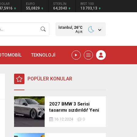
DOLAR
EURO
STERLİN
BIST 100
47,5916
55,0829
64,2043
13.703,13
İstanbul,
26
°C
Açık
OTOMOBİL
TEKNOLOJİ
POPÜLER KONULAR
2027 BMW 3 Serisi
tasarımı sızdırıldı! Yeni
nesil sedan’dan
16.12.2024
0
şaşırtıcı yenilikler!