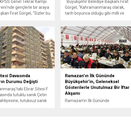
KPSS Genel Tekrar Kampı
Büyükşehir Belediye Başkanı Fırat
reni’nde gençlerle bir araya
Görgel, “Kahramanmaraş olarak,
şkan Fırat Görgel, “Sizler bu
tarih boyunca olduğu gibi milli ve
n büyük güçlerisiniz. Yerel
manevi değerlerine sahip çıkan bir
er olarak yanınızda duran,
şehir olmanın gururunu yaşıyoruz.
açan ve sizlerle yol
Gazi Mustafa Kemal Atatürk başta
ığı yapan anlayışla
olmak üzere, Çanakkale’de ve
larımıza devam edeceğiz”
vatanın dört bir yanında canlarını
nçlere yönelik destek ve
feda eden tüm aziz şehitlerimizi
ini her geçen gün artırarak
rahmetle anıyor, kahraman
..
gazilerimize şükranlarımı
sunuyorum. Ruhları şad,...
itesi Davasında
Ramazan’ın İlk Gününde
rın Durumu Değişti
Büyükşehir’in, Geleneksel
Gösterilerle Unutulmaz Bir İftar
maraş'taki Ebrar Sitesi F
Akşamı
asında tutuklu sanık Çetin
tahliyesine, tutuksuz sanık
Ramazan’ın İlk Gününde
epebaşı'nın tutuklanmasına
Büyükşehir’in İftar Çadırlarında
ildi. Dava, 96 kişinin
Dayanışma ve Neşe Bir Arada
 neden olan deprem
Büyükşehir Belediyesi, Ramazan
ile bağlantılı olarak devam
ayının ilk günü şehir merkezinde 3
farklı noktada kurduğu çadırlarda