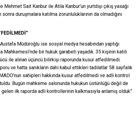
 Mehmet Sait Kanbur ile Atila Kanbur’un yurtdışı çıkış yasağı
an sonra duruşmalara katılma zorunluluklarının da olmadığını
TFEDİLMEDİ”
 Mustafa Müdüroğlu ise sosyal medya hesabından yaptığı
Mahkemesi’nde bir hukuk garabeti yaşadık. 35 kişinin katili
cü ile alınan üçüncü bilirkişi raporunda kusur atfedilmedi.
raporu ve hatta sanıkların dahi kabul ettikleri tadilatlar 58 sayfalık
 MADO’nun sahipleri hakkında kusur atfedilmedi ve adli kontrol
tutuldu. Bugün mahkeme salonunda hukukun üstünlüğü değil de
 gelen ilk raporda adli kontrollerinin kalkmasıyla anlamış olduk”