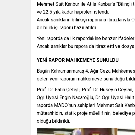
Mehmet Sait Kanbur ile Atila Kanbur’a “Bilinçli
ve 22,5 yıla kadar hapisleri istendi.
Ancak sanıkların bilirkişi raporuna itirazlarıy
bir bilirkişi raporu hazırlatıldı.
Yeni raporda da ilk rapordakine benzer ifadeler 
Ancak sanıklar bu rapora da itiraz etti ve dosy
YENİ RAPOR MAHKEMEYE SUNULDU
Bugün Kahramanmaraş 4. Ağır Ceza Mahkemesi’
gelen yeni raporun mahkemeye sunulduğu bildir
Prof. Dr. Fatih Çetişli, Prof. Dr. Hüseyin Ceylan,
Öğr. Üyesi Engin Nacaroğlu, Dr. Öğr. Üyesi Halit 
raporda MADO’nun sahipleri Mehmet Sait Kanbur 
müteahhidin, statik proje müellifinin, belediye p
olduğu bildirildi.