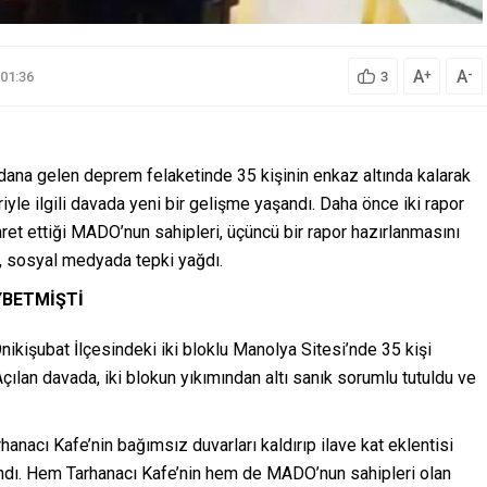
A
A
+
-
01:36
3
na gelen deprem felaketinde 35 kişinin enkaz altında kalarak
le ilgili davada yeni bir gelişme yaşandı. Daha önce iki rapor
işaret ettiği MADO’nun sahipleri, üçüncü bir rapor hazırlanmasını
a, sosyal medyada tepki yağdı.
YBETMİŞTİ
kişubat İlçesindeki iki bloklu Manolya Sitesi’nde 35 kişi
Açılan davada, iki blokun yıkımından altı sanık sorumlu tutuldu ve
rhanacı Kafe’nin bağımsız duvarları kaldırıp ilave kat eklentisi
landı. Hem Tarhanacı Kafe’nin hem de MADO’nun sahipleri olan