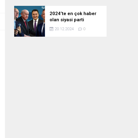
2024’te en çok haber
olan siyasi parti
liderleri! Zirvedeki isim
20.12.2024
0
fark attı