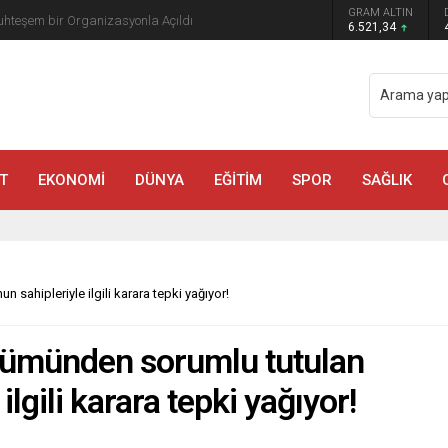
GRAM ALTIN
AFUM’da Sahne Alacak
6.521,34
T
EKONOMİ
DÜNYA
EĞİTİM
SPOR
SAĞLIK
ahipleriyle ilgili karara tepki yağıyor!
lümünden sorumlu tutulan
lgili karara tepki yağıyor!