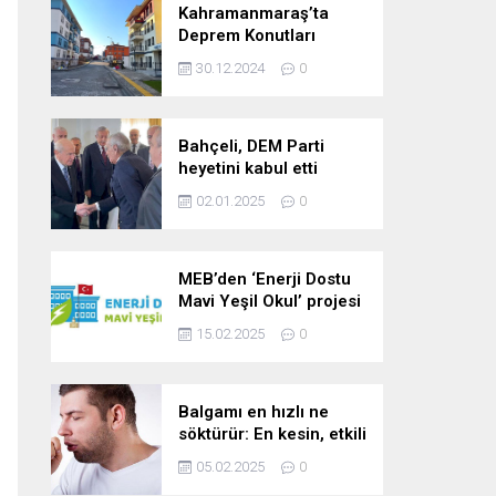
Kahramanmaraş’ta
Deprem Konutları
2025’te Teslim Edilecek
30.12.2024
0
Bahçeli, DEM Parti
heyetini kabul etti
02.01.2025
0
MEB’den ‘Enerji Dostu
Mavi Yeşil Okul’ projesi
15.02.2025
0
Balgamı en hızlı ne
söktürür: En kesin, etkili
ve çabuk balgam
05.02.2025
0
söktürücü kür!