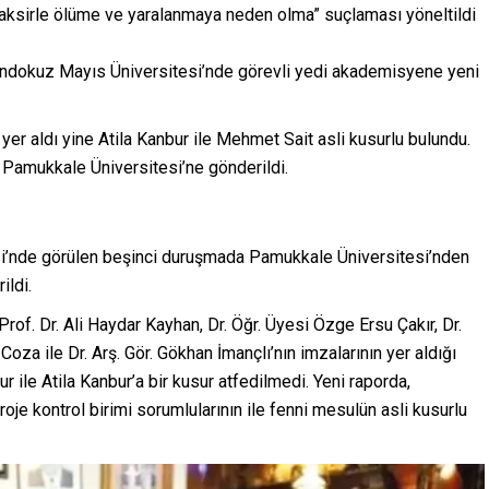
 taksirle ölüme ve yaralanmaya neden olma” suçlaması yöneltildi
la Ondokuz Mayıs Üniversitesi’nde görevli yedi akademisyene yeni
yer aldı yine Atila Kanbur ile Mehmet Sait asli kusurlu bulundu.
a Pamukkale Üniversitesi’ne gönderildi.
nde görülen beşinci duruşmada Pamukkale Üniversitesi’nden
ildi.
 Prof. Dr. Ali Haydar Kayhan, Dr. Öğr. Üyesi Özge Ersu Çakır, Dr.
Coza ile Dr. Arş. Gör. Gökhan İmançlı’nın imzalarının yer aldığı
ile Atila Kanbur’a bir kusur atfedilmedi. Yeni raporda,
roje kontrol birimi sorumlularının ile fenni mesulün asli kusurlu