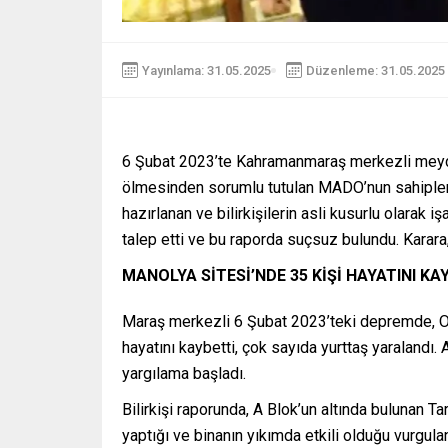
Yayınlama: 31.05.2025
Düzenleme: 31.05.2025 
6 Şubat 2023’te Kahramanmaraş merkezli meyda
ölmesinden sorumlu tutulan MADO’nun sahipleriy
hazırlanan ve bilirkişilerin asli kusurlu olarak 
talep etti ve bu raporda suçsuz bulundu. Karar
MANOLYA SİTESİ’NDE 35 KİŞİ HAYATINI KA
Maraş merkezli 6 Şubat 2023’teki depremde, Oni
hayatını kaybetti, çok sayıda yurttaş yaralandı. 
yargılama başladı.
Bilirkişi raporunda, A Blok’un altında bulunan Ta
yaptığı ve binanın yıkımda etkili olduğu vurgu