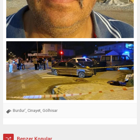
Burdur'
Cinayet
Gölhisar
,
,
Benzer Konular