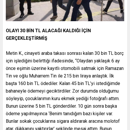
OLAYI 30 BİN TL ALACAĞI KALDIĞI İÇİN
GERÇEKLEŞTİRMİŞ
Metin K., cinayeti araba takası sonrası kalan 30 bin TL borç
için işlediğini belirttiği ifadesinde, “Olaydan yaklaşık 6 ay
önce eşimin üzerine kayıtlı otomobili satmak için Ramazan
Tin ve oğlu Muharrem Tin ile 215 bin liraya anlaştık. İlk
başta 160 bin TL ödediler. Kalan 45 bin TL’yi istediğimde
bahaneyle ödemeyi geciktirdiler. Zor durumda olduğumu
söyleyip, çocuklarımın kuru ekmek yediği fotoğrafı attım.
Bunun üzerine 5 bin TL gönderdiler. 10 gün sonra başka
ödeme yapılmayınca ‘Benim tanıdığım bazı kişiler var.
Bunlar sokak çocuklarına sigara aldırarak aracına molotof
atar, dükkanını yaktırırlar’ şeklinde mesaj attım. Bunun