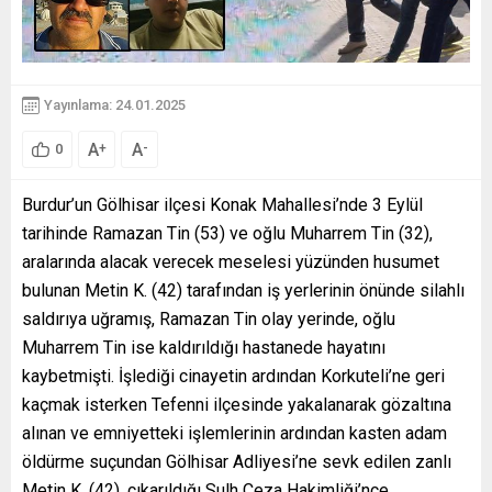
Yayınlama: 24.01.2025
A
A
+
-
0
Burdur’un Gölhisar ilçesi Konak Mahallesi’nde 3 Eylül
tarihinde Ramazan Tin (53) ve oğlu Muharrem Tin (32),
aralarında alacak verecek meselesi yüzünden husumet
bulunan Metin K. (42) tarafından iş yerlerinin önünde silahlı
saldırıya uğramış, Ramazan Tin olay yerinde, oğlu
Muharrem Tin ise kaldırıldığı hastanede hayatını
kaybetmişti. İşlediği cinayetin ardından Korkuteli’ne geri
kaçmak isterken Tefenni ilçesinde yakalanarak gözaltına
alınan ve emniyetteki işlemlerinin ardından kasten adam
öldürme suçundan Gölhisar Adliyesi’ne sevk edilen zanlı
Metin K. (42), çıkarıldığı Sulh Ceza Hakimliği’nce