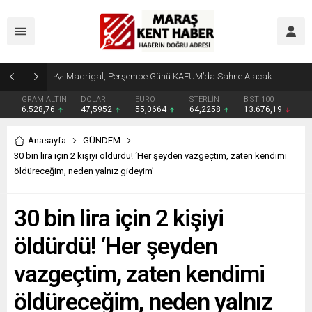
Madrigal, Perşembe Günü KAFUM’da Sahne Alacak
GRAM ALTIN
DOLAR
EURO
STERLİN
BIST 100
6.528,76
47,5952
55,0664
64,2258
13.676,19
Anasayfa
GÜNDEM
30 bin lira için 2 kişiyi öldürdü! ‘Her şeyden vazgeçtim, zaten kendimi
öldüreceğim, neden yalnız gideyim’
30 bin lira için 2 kişiyi
öldürdü! ‘Her şeyden
vazgeçtim, zaten kendimi
öldüreceğim, neden yalnız