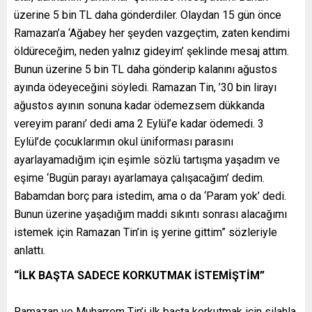
üzerine 5 bin TL daha gönderdiler. Olaydan 15 gün önce
Ramazan’a ‘Ağabey her şeyden vazgeçtim, zaten kendimi
öldüreceğim, neden yalnız gideyim’ şeklinde mesaj attım.
Bunun üzerine 5 bin TL daha gönderip kalanını ağustos
ayında ödeyeceğini söyledi. Ramazan Tin, ’30 bin lirayı
ağustos ayının sonuna kadar ödemezsem dükkanda
vereyim paranı’ dedi ama 2 Eylül’e kadar ödemedi. 3
Eylül’de çocuklarımın okul üniforması parasını
ayarlayamadığım için eşimle sözlü tartışma yaşadım ve
eşime ‘Bugün parayı ayarlamaya çalışacağım’ dedim.
Babamdan borç para istedim, ama o da ‘Param yok’ dedi.
Bunun üzerine yaşadığım maddi sıkıntı sonrası alacağımı
istemek için Ramazan Tin’in iş yerine gittim” sözleriyle
anlattı.
“İLK BAŞTA SADECE KORKUTMAK İSTEMİŞTİM”
Ramazan ve Muharrem Tin’i ilk başta korkutmak için silahla