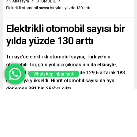
Anasayfa
OTOMOBİL
Elektrikli otomobil sayısı bir yılda yüzde 130 arttı
Elektrikli otomobil sayısı bir
yılda yüzde 130 arttı
Türkiye’de elektrikli otomobil sayısı, Türkiye’nin
otomobili Togg’un yollara çıkmasının da etkisiyle,
geçen yıl bir önceki yıla göre yüzde 129,6 artarak 183
WhatsApp İhbar hattı
bin 776’ya yükseldi. Hibrit otomobil sayısı da aynı
dönemde 391 bin 296’ya çıktı.
Paylaş
Tweetle
Gönder