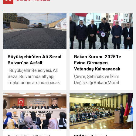
Büyükşehir’den Ali Sezal
Bakan Kurum: 2025’te
Bulvarı’na Asfalt
Evine Girmeyen
Vatandaş Kalmayacak
Büyükşehir Belediyesi, Ali
Sezal Bulvarı’nda altyapı
Çevre, Şehircilik ve İklim
imalatlarının ardından sıcak
Değişikliği Bakanı Murat
asfalta yolu yeniliyor.
Kurum, deprem sonrasında
Kahramanmaraş
ülke genelinde konut yapım
Büyükşehir Belediyesi,
sürecinin hızla devam
vatandaşların daha güvenli,
ettiğini belirterek, 2025
konforlu ve hızlı seyahat
yılının sonunda evine
etmelerini sağlamak
girmeyen tek bir vatandaş
amacıyla ulaşım yatırımlarını
bırakmayacaklarını
hız kesmeden sürdürüyor.
vurguladı.