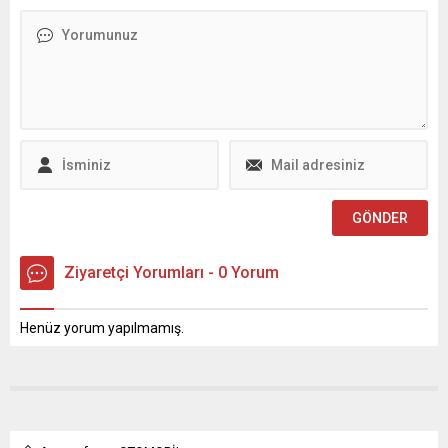
İşletmeler; hijyen koşulları, iş
gerçekleştirilen söyleşinin
yeri açma ve çalışma
ardından Tazeoğlu,
ruhsatları, fiyat tarifelerinin
kitaplarını okurları için
mevzuata uygunluğu ve
imzaladı. Kahramanmaraş
ürün etiket bilgilerinin
Büyükşehir Belediyesinin
doğruluğu gibi başlıklarda
düzenlediği 10. Uluslararası
ayrıntılı olarak incelendi.
Kahramanmaraş Kitap Fuarı,
Kahramanmaraş
son gününde de yoğun
Büyükşehir Belediyesi, halk
ilgiyle devam ediyor. Hafta
sağlığını korumak,...
sonunu fırsat bilen binlerce...
Ziyaretçi Yorumları - 0 Yorum
Henüz yorum yapılmamış.