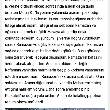
iş yerine gittiğini ancak sonrasında işlerin değiştiğini
belirten Metin K., “İş yerinin yakınında aracımı park edip
tenhalaşmasını bekledim. İş yeri tenhalaştığında arabadan
tüfeği alarak indim. Tüfeği alma sebebim Ramazan ve
oğlunu öldürmek değildi. Havaya ateş edip onları
korkutabileceğimi düşündüm. İş yerine doğru yürüdüğüm
sırada Ramazan ve oğluyla karşı karşıya geldim. Ramazan
sağına dönerek elini beline doğru götürdü. Bunu görünce
bana zarar verebileceğini düşündüm. Ramazan’ın kafasını
hedef alarak ateş ettim. Amacım öldürmek değildi.
Kafasının yanından mermilerin geçip o korkuyu yaşamasını
istedim ancak mermi Ramazan’ın kafasına isabet etti. O an
şoktaydım. Aracın diğer tarafına yönelip Muharrem’e ateş
ettiğimi hatırlamıyorum. Daha sonra arabama binip
Korkuteli’ne doğru yola çıktım. Ailem ile helalleşip polise
teslim olacaktım” dedi.