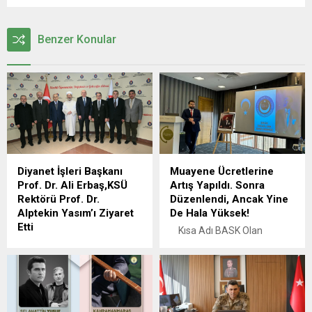
Benzer Konular
Diyanet İşleri Başkanı
Muayene Ücretlerine
Prof. Dr. Ali Erbaş,KSÜ
Artış Yapıldı. Sonra
Rektörü Prof. Dr.
Düzenlendi, Ancak Yine
Alptekin Yasım’ı Ziyaret
De Hala Yüksek!
Etti
Kısa Adı BASK Olan
İslam Alimleri Vakfı
Bağımsız Kamu Görevlileri
tarafından Kahramanmaraş
Sendikaları
Sütçü İmam Üniversitesinde
Konfederasyonuna Bağlı
(KSÜ) düzenlenen “Afetler
Birlik Sağlık Sen
ve Buhranlar Anında
Kahramanmaraş İl Başkanı