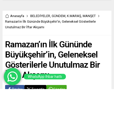
Anasayfa
BELEDİYELER
,
GÜNDEM
,
K.MARAŞ
,
MANŞET
Ramazan’ın İlk Gününde Büyükşehir’in, Geleneksel Gösterilerle
Unutulmaz Bir İftar Akşamı
Ramazan’ın İlk Gününde
Büyükşehir’in, Geleneksel
Gösterilerle Unutulmaz Bir
İftar Akşamı
WhatsApp İhbar hattı
Paylaş
Tweetle
Gönder