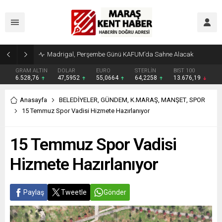
Madrigal, Perşembe Günü KAFUM’da Sahne Alacak
GRAM ALTIN
DOLAR
EURO
STERLİN
BIST 100
6.528,76
47,5952
55,0664
64,2258
13.676,19
Anasayfa
BELEDİYELER
,
GÜNDEM
,
K.MARAŞ
,
MANŞET
,
SPOR
15 Temmuz Spor Vadisi Hizmete Hazırlanıyor
15 Temmuz Spor Vadisi
Hizmete Hazırlanıyor
Paylaş
Tweetle
Gönder