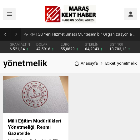
KMTSO Yeni Hizmet Binası Muhteşem bir Organizasyonla Açıldı
GRAM ALTIN
DOLAR
EURO
STERLİN
BIST 100
6.521,34
47,5916
55,0829
64,2043
13.703,13
yönetmelik
Anasayfa
Etiket: yönetmelik
Milli Eğitim Müdürlükleri
Yönetmeliği, Resmi
Gazete’de