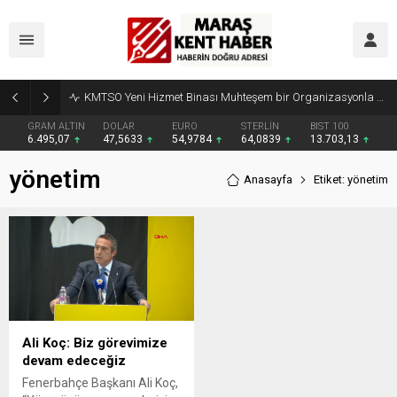
KMTSO Yeni Hizmet Binası Muhteşem bir Organizasyonla Açıldı
GRAM ALTIN
DOLAR
EURO
STERLİN
BIST 100
6.495,07
47,5633
54,9784
64,0839
13.703,13
yönetim
Anasayfa
Etiket: yönetim
Ali Koç: Biz görevimize
devam edeceğiz
Fenerbahçe Başkanı Ali Koç,