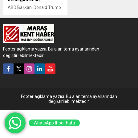
ABD Başkanı Donald Trump
yönetimi, ülkeye tek başına
gelen ve ebeveyni olmayan
göçmen çocukların göç
mahkemelerinde temsil
edilmesi için ayrılan fonların
kesildiğini duyurdu.
Footer açıklama yazısı. Bu alan tema ayarlarından
değiştirilebilmektedir.
Footer açıklama yazısı. Bu alan tema ayarlarından
değiştirilebilmektedir.
WhatsApp İhbar hattı