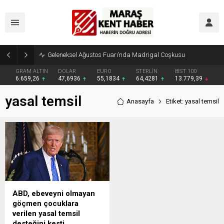
Geleneksel Ağustos Fuarı’nda Madrigal Coşkusu
GRAM ALTIN
DOLAR
EURO
STERLİN
BIST 100
6.659,26
47,6936
55,1834
64,4281
13.779,39
yasal temsil
Anasayfa
Etiket: yasal temsil
ABD, ebeveyni olmayan
göçmen çocuklara
verilen yasal temsil
desteğini kesti