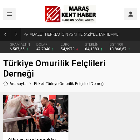
ADALET HERKES İÇİN AYNI TERAZİYLE TARTILMALI
GRAM ALTIN
DOLAR
EURO
STERLİN
BIST 100
6.587,65
47,7040
54,9979
64,1883
13.866,67
Türkiye Omurilik Felçlileri
Derneği
Anasayfa
Etiket: Türkiye Omurilik Felçlileri Derneği
Atlar ve özel çocuklar