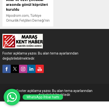
arasında gönül köprüleri
kuruldu
Hipodrom.com, Türkiye
Omurilik Felçlileri Derneği’nin
destekleriyle sponsorluğunu
üstlendiği Atla Terapi
Merkez’inde özel çocukları
ağırladı. Etkinliğe dair
Hipodrom.com Genel
Müdürü Ersin Erdem,
Footer açıklama yazısı. Bu alan tema ayarlarından
“Atların doğal davranışları ve
değiştirilebilmektedir.
zarif hareketleri,
çocuklarımızın hayal gücünü
besleyip yeni ufuklar
açacaktır’’ dedi.
Footer açıklama yazısı. Bu alan tema ayarlarından
değiştirilebilmektedir.
WhatsApp İhbar hattı