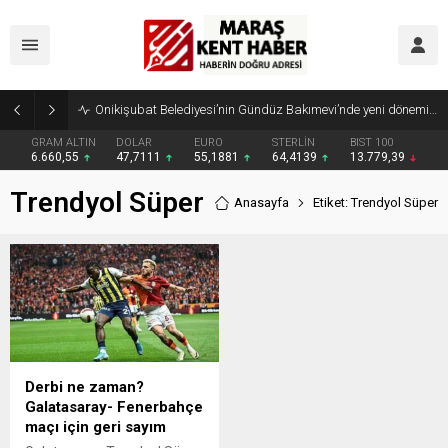
Onikişubat Belediyesi’nin Gündüz Bakımevi’nde yeni dönemin ön kayıtları başladı
GRAM ALTIN
DOLAR
EURO
STERLİN
BIST 100
6.660,55
47,7111
55,1881
64,4139
13.779,39
Trendyol Süper
Anasayfa
Etiket: Trendyol Süper
Derbi ne zaman?
Galatasaray- Fenerbahçe
maçı için geri sayım