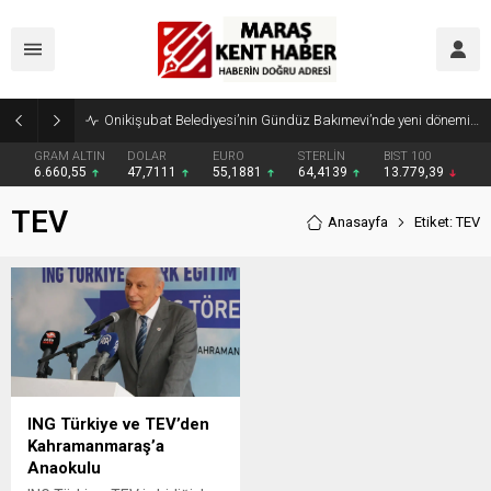
Onikişubat Belediyesi’nin Gündüz Bakımevi’nde yeni dönemin ön kayıtları başladı
GRAM ALTIN
DOLAR
EURO
STERLİN
BIST 100
6.660,55
47,7111
55,1881
64,4139
13.779,39
TEV
Anasayfa
Etiket: TEV
ING Türkiye ve TEV’den
Kahramanmaraş’a
Anaokulu