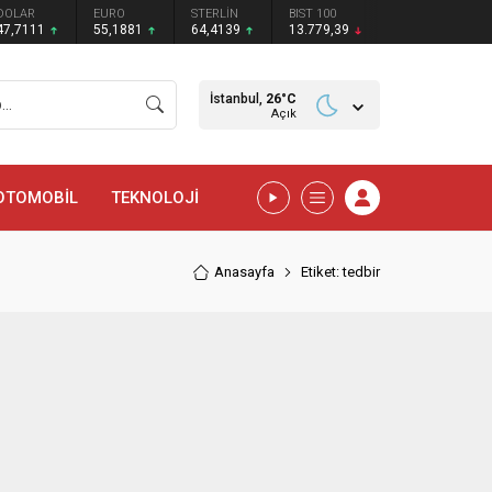
DOLAR
EURO
STERLİN
BIST 100
47,7111
55,1881
64,4139
13.779,39
İstanbul,
26
°C
Açık
OTOMOBİL
TEKNOLOJİ
Anasayfa
Etiket: tedbir