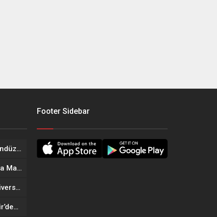
Footer Sidebar
Onikişubat Belediyesi’nin Gündüz Bakımevi’nde yeni dönemin ön kayıtları başladı
Geleneksel Ağustos Fuarı’nda Madrigal Coşkusu
Onikişubat Belediyesi’nin Üniversite Hazırlık Kursu başvurularında son gün 7 Ağustos
Tekne Sahiplerine Büyükşehir’den Kritik Uyarı; Belgelerinizi Kontrol Edin!