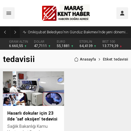
Onikişubat Belediyesi’nin Gündüz Bakımevi’nde yeni dönemin ön kayıtları başladı
GRAM ALTIN
DOLAR
EURO
STERLİN
BIST 100
6.660,55
47,7111
55,1881
64,4139
13.779,39
tedavisii
Anasayfa
Etiket: tedavisii
Hasarlı dokular için 23
ilde ‘saf oksijen’ tedavisi
Sağlık Bakanlığı Kamu