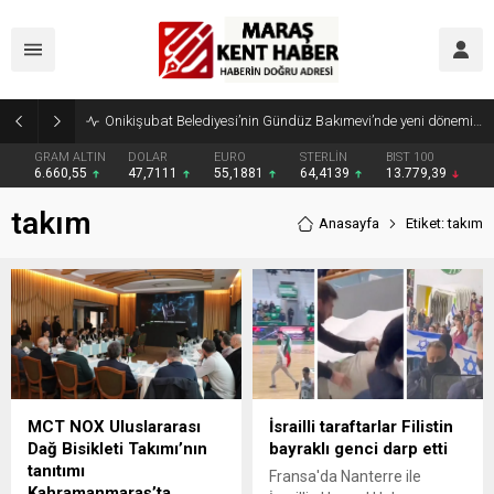
Onikişubat Belediyesi’nin Gündüz Bakımevi’nde yeni dönemin ön kayıtları başladı
GRAM ALTIN
DOLAR
EURO
STERLİN
BIST 100
6.660,55
47,7111
55,1881
64,4139
13.779,39
takım
Anasayfa
Etiket: takım
MCT NOX Uluslararası
İsrailli taraftarlar Filistin
Dağ Bisikleti Takımı’nın
bayraklı genci darp etti
tanıtımı
Fransa'da Nanterre ile
Kahramanmaraş’ta