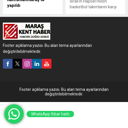
İsrail'in Hapoel Holon
yapıldı
basketbol takımlarını karşı
MCT NOX Uluslararası Dağ
karşıya getiren mübakada
Bisikleti Takımı'nın sporcu
sahaya Filistin bayrağıyla
tanıtım etkinliği
inen bir genç, İsrailli
Kahramanmaraş'ta
taraftarlarca darbedildi.
düzenlendi.
Footer açıklama yazısı. Bu alan tema ayarlarından
değiştirilebilmektedir.
Footer açıklama yazısı. Bu alan tema ayarlarından
değiştirilebilmektedir.
WhatsApp İhbar hattı