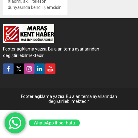
Xiaomi, akıllı telefon
dünyasında kendi işlemcisini
geliştirme yolunda iddialı bir
adım attı. Şirket, 3nm üretim
teknolojisine dayalı yeni
nesil bir mobil işlemci için
özel bir geliştirme ekibi
kurdu.
Footer açıklama yazısı. Bu alan tema ayarlarından
değiştirilebilmektedir.
Footer açıklama yazısı. Bu alan tema ayarlarından
değiştirilebilmektedir.
WhatsApp İhbar hattı