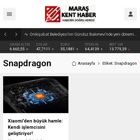
Onikişubat Belediyesi’nin Gündüz Bakımevi’nde yeni dönemin ön kayıtları başladı
GRAM ALTIN
DOLAR
EURO
STERLİN
BIST 100
6.660,55
47,7111
55,1881
64,4139
13.779,39
Snapdragon
Anasayfa
Etiket: Snapdragon
Xiaomi’den büyük hamle:
Kendi işlemcisini
geliştiriyor!