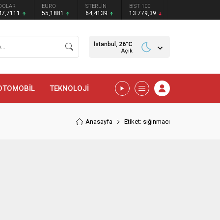
DOLAR
EURO
STERLİN
BIST 100
47,7111
55,1881
64,4139
13.779,39
İstanbul,
26
°C
Açık
OTOMOBİL
TEKNOLOJİ
Anasayfa
Etiket: sığınmacı