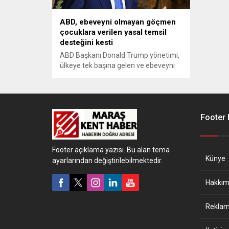
ABD, ebeveyni olmayan göçmen
çocuklara verilen yasal temsil
desteğini kesti
ABD Başkanı Donald Trump yönetimi,
ülkeye tek başına gelen ve ebeveyni
olmayan göçmen çocukların göç
mahkemelerinde temsil edilmesi için
ayrılan fonların kesildiğini duyurdu.
Footer
Footer açıklama yazısı. Bu alan tema
Künye
ayarlarından değiştirilebilmektedir.
Hakkım
Reklam 