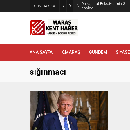
Onikişubat Belediyesi’nin Gün
SON DAKİKA
başladı
ANA SAYFA
K.MARAŞ
GÜNDEM
SİYASE
sığınmacı