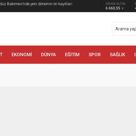
düz Bakımevi’nde yeni dönemin ön kayıtları
GRAM ALTIN
6.660,55
T
EKONOMİ
DÜNYA
EĞİTİM
SPOR
SAĞLIK