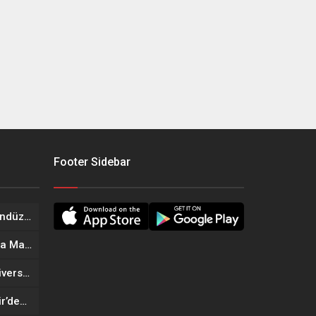
Footer Sidebar
Onikişubat Belediyesi’nin Gündüz Bakımevi’nde yeni dönemin ön kayıtları başladı
Geleneksel Ağustos Fuarı’nda Madrigal Coşkusu
Onikişubat Belediyesi’nin Üniversite Hazırlık Kursu başvurularında son gün 7 Ağustos
Tekne Sahiplerine Büyükşehir’den Kritik Uyarı; Belgelerinizi Kontrol Edin!