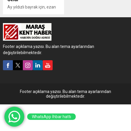
Ay yıldızlı bayrak için, ezan
dinmesin diye, vatan
bölünmesin diye bedenini
siper eden
kahramanlarımız. Bu
vesileyle, bize bu
topraklarda başımız dik,
Footer açıklama yazısı. Bu alan tema ayarlarından
alnımız açık yaşamayı
değiştirilebilmektedir.
sağlayan tüm şehitlerimizi
rahmetle anıyor;
gazilerimize şükranlarımı
sunuyorum” dedi.
Kahramanmaraş
Büyükşehir Belediyesi ve
Valilik iş birliğiyle Babalar
Footer açıklama yazısı. Bu alan tema ayarlarından
Günü dolayısıyla anlamlı bir
değiştirilebilmektedir.
program düzenlendi. Şehit
babaları...
WhatsApp İhbar hattı