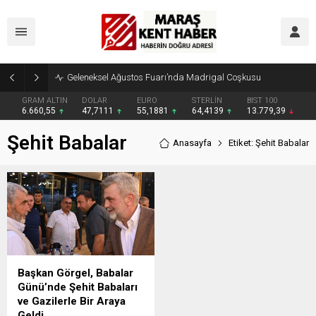
Geleneksel Ağustos Fuarı’nda Madrigal Coşkusu
GRAM ALTIN
DOLAR
EURO
STERLİN
BIST 100
6.660,55
47,7111
55,1881
64,4139
13.779,39
Şehit Babalar
Anasayfa
Etiket: Şehit Babalar
Başkan Görgel, Babalar
Günü’nde Şehit Babaları
ve Gazilerle Bir Araya
Geldi