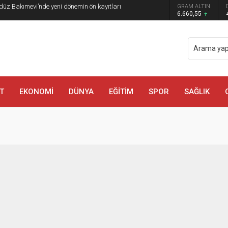
düz Bakımevi’nde yeni dönemin ön kayıtları
GRAM ALTIN
6.660,55
T
EKONOMİ
DÜNYA
EĞİTİM
SPOR
SAĞLIK