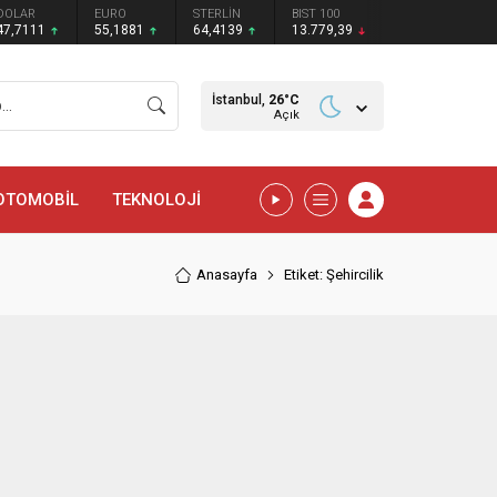
DOLAR
EURO
STERLİN
BIST 100
47,7111
55,1881
64,4139
13.779,39
İstanbul,
26
°C
Açık
OTOMOBİL
TEKNOLOJİ
Anasayfa
Etiket: Şehircilik