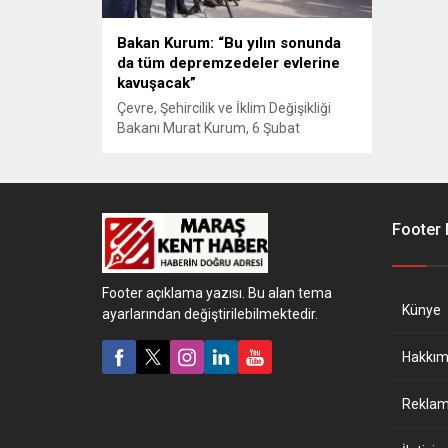
Bakan Kurum: “Bu yılın sonunda
da tüm depremzedeler evlerine
kavuşacak”
Çevre, Şehircilik ve İklim Değişikliği
Bakanı Murat Kurum, 6 Şubat
depremlerinin merkez üssü
Kahramanmaraş’ta yapımı süren afet
konutlarını yerinde inceledi.
Azerbaycan Mahallesi’nde yürütülen
çalışmalar hakkında açıklamalarda
Footer
bulunan Bakan Kurum, yürütülen
projenin şehircilik açısından örnek
teşkil ettiğini ifade etti.
Footer açıklama yazısı. Bu alan tema
Künye
ayarlarından değiştirilebilmektedir.
Hakkım
Reklam 