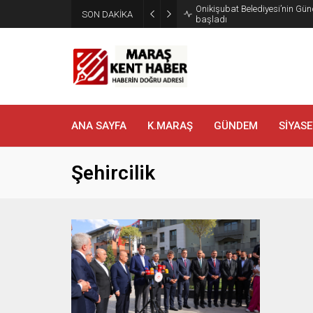
Onikişubat Belediyesi’nin Gün
SON DAKİKA
başladı
ANA SAYFA
K.MARAŞ
GÜNDEM
SİYASE
Şehircilik