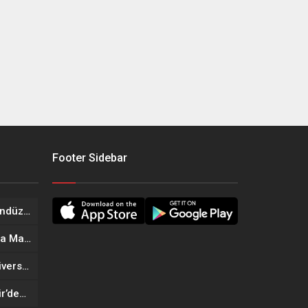
Footer Sidebar
Onikişubat Belediyesi’nin Gündüz Bakımevi’nde yeni dönemin ön kayıtları başladı
Geleneksel Ağustos Fuarı’nda Madrigal Coşkusu
Onikişubat Belediyesi’nin Üniversite Hazırlık Kursu başvurularında son gün 7 Ağustos
Tekne Sahiplerine Büyükşehir’den Kritik Uyarı; Belgelerinizi Kontrol Edin!