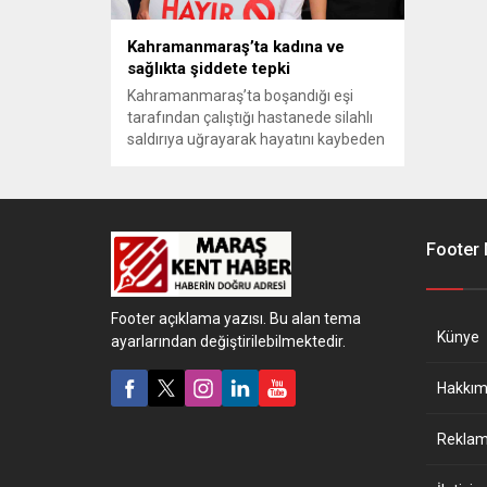
Kahramanmaraş’ta kadına ve
sağlıkta şiddete tepki
Kahramanmaraş’ta boşandığı eşi
tarafından çalıştığı hastanede silahlı
saldırıya uğrayarak hayatını kaybeden
sağlık çalışanı 2 çocuk annesi Eser
Karaca için görev yaptığı özel
hastanede sağlık çalışanları ve
hekimler tarafından basın açıklaması
yapıldı. Yapılan açıklamada, kadın ve
Footer
sağlıkta şiddet lanetlendi.
Footer açıklama yazısı. Bu alan tema
Künye
ayarlarından değiştirilebilmektedir.
Hakkım
Reklam 