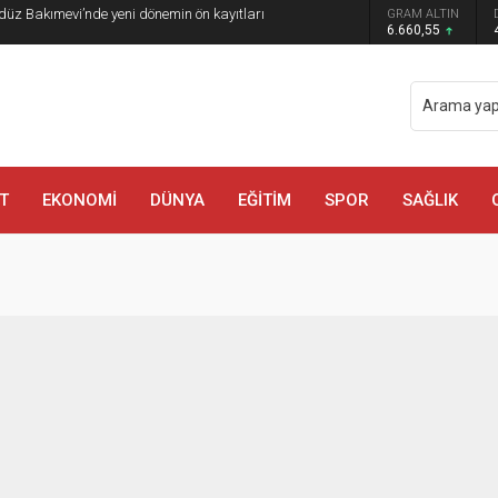
düz Bakımevi’nde yeni dönemin ön kayıtları
GRAM ALTIN
6.660,55
T
EKONOMİ
DÜNYA
EĞİTİM
SPOR
SAĞLIK