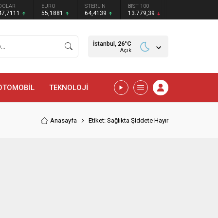
DOLAR
EURO
STERLİN
BIST 100
47,7111
55,1881
64,4139
13.779,39
İstanbul,
26
°C
Açık
OTOMOBİL
TEKNOLOJİ
Anasayfa
Etiket: Sağlıkta Şiddete Hayır