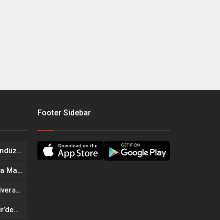
Footer Sidebar
Onikişubat Belediyesi’nin Gündüz Bakımevi’nde yeni dönemin ön kayıtları başladı
Geleneksel Ağustos Fuarı’nda Madrigal Coşkusu
Onikişubat Belediyesi’nin Üniversite Hazırlık Kursu başvurularında son gün 7 Ağustos
Tekne Sahiplerine Büyükşehir’den Kritik Uyarı; Belgelerinizi Kontrol Edin!