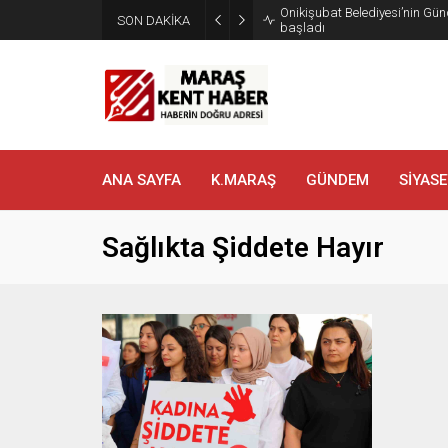
Onikişubat Belediyesi’nin Gün
SON DAKİKA
başladı
ANA SAYFA
K.MARAŞ
GÜNDEM
SİYASE
Sağlıkta Şiddete Hayır