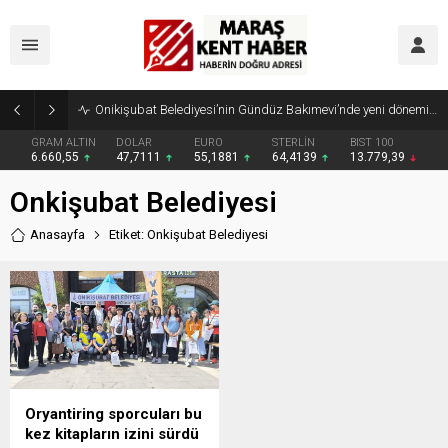
Onikişubat Belediyesi’nin Gündüz Bakımevi’nde yeni dönemin ön kayıtları başladı
GRAM ALTIN
DOLAR
EURO
STERLİN
BIST 100
6.660,55
47,7111
55,1881
64,4139
13.779,39
Onkişubat Belediyesi
Anasayfa
Etiket: Onkişubat Belediyesi
Oryantiring sporcuları bu
kez kitapların izini sürdü