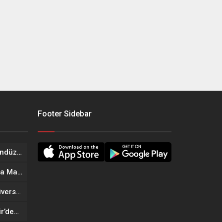
Footer Sidebar
Onikişubat Belediyesi’nin Gündüz Bakımevi’nde yeni dönemin ön kayıtları başladı
Geleneksel Ağustos Fuarı’nda Madrigal Coşkusu
Onikişubat Belediyesi’nin Üniversite Hazırlık Kursu başvurularında son gün 7 Ağustos
Tekne Sahiplerine Büyükşehir’den Kritik Uyarı; Belgelerinizi Kontrol Edin!