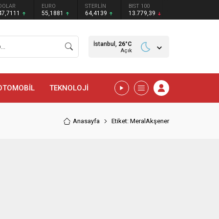
DOLAR
EURO
STERLİN
BIST 100
47,7111
55,1881
64,4139
13.779,39
İstanbul,
26
°C
Açık
OTOMOBİL
TEKNOLOJİ
Anasayfa
Etiket: MeralAkşener