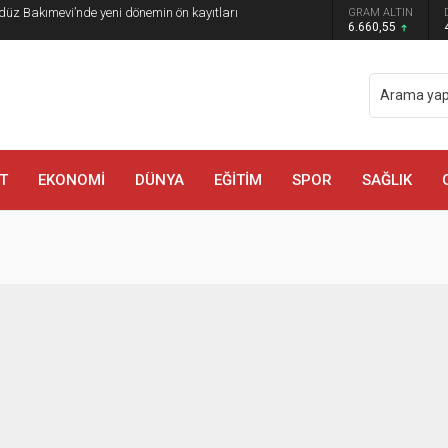
düz Bakımevi’nde yeni dönemin ön kayıtları
GRAM ALTIN
6.660,55
T
EKONOMİ
DÜNYA
EĞİTİM
SPOR
SAĞLIK