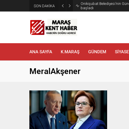
Onikişubat Belediyesi’nin Gün
SON DAKİKA
başladı
ANA SAYFA
K.MARAŞ
GÜNDEM
SİYASE
MeralAkşener