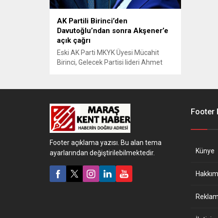
AK Partili Birinci’den
Davutoğlu’ndan sonra Akşener’e
açık çağrı
Eski AK Parti MKYK Üyesi Mücahit
Birinci, Gelecek Partisi lideri Ahmet
Davutoğlu'ndan sonra İYİ Parti'nin
eski Genel Başkanı Meral Akşener'e
de AK Parti'ye katılma çağrısı yaptı.
"Aile buradaysa, evlatlar dışarda
olmaz, olamaz." diyen Birinci, "Sayın
Footer
Akşener'in de, bu birliktelikte, bu
çınarın altında yer alması, gönülleri
samimi insanların beklentisidir." dedi.
Footer açıklama yazısı. Bu alan tema
Künye
ayarlarından değiştirilebilmektedir.
Hakkım
Reklam 