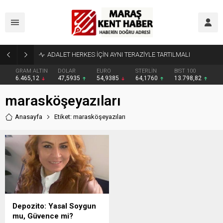
ADALET HERKES İÇİN AYNI TERAZİYLE TARTILMALI
GRAM ALTIN
DOLAR
EURO
STERLİN
BIST 100
6.465,12
47,5935
54,9385
64,1760
13.798,82
marasköşeyazıları
Anasayfa
Etiket: marasköşeyazıları
Depozito: Yasal Soygun
mu, Güvence mi?