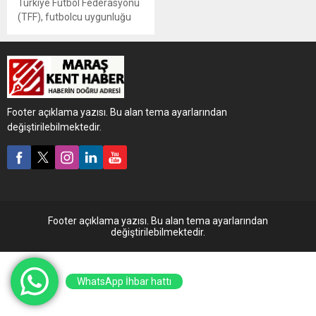
Türkiye Futbol Federasyonu
(TFF), futbolcu uygunluğu
talimatnamesinde önemli
bir değişikliğe daha imza
attı. Daha önce 18 Nisan’da
duyurulan yaş kriterleriyle
ilgili kural, TFF’nin resmi
internet sitesinden yapılan
Footer açıklama yazısı. Bu alan tema ayarlarından
yeni açıklamayla revize
değiştirilebilmektedir.
edildi.
Footer açıklama yazısı. Bu alan tema ayarlarından
değiştirilebilmektedir.
WhatsApp İhbar hattı