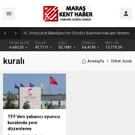
Onikişubat Belediyesi’nin Gündüz Bakımevi’nde yeni dönemin ön kayıtları başladı
GRAM ALTIN
DOLAR
EURO
STERLİN
BIST 100
6.660,55
47,7111
55,1881
64,4139
13.779,39
kuralı
Anasayfa
Etiket: kuralı
TFF’den yabancı oyuncu
kuralında yeni
düzenleme