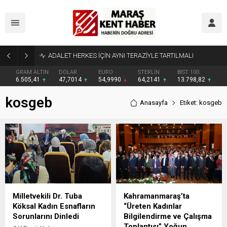
ADALET HERKES İÇİN AYNI TERAZİYLE TARTILMALI
GRAM ALTIN
DOLAR
EURO
STERLİN
BIST 100
6.505,41
47,7014
54,9990
64,2141
13.798,82
kosgeb
Anasayfa
Etiket: kosgeb
Milletvekili Dr. Tuba
Kahramanmaraş’ta
Köksal Kadın Esnafların
“Üreten Kadınlar
Sorunlarını Dinledi
Bilgilendirme ve Çalışma
Toplantısı” Yoğun