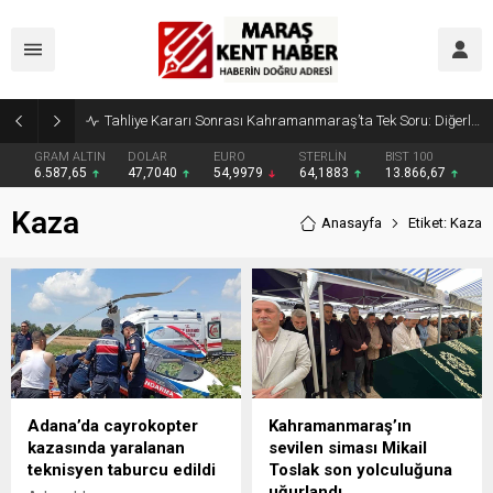
Tahliye Kararı Sonrası Kahramanmaraş’ta Tek Soru: Diğerleri neden İçeride?
GRAM ALTIN
DOLAR
EURO
STERLİN
BIST 100
6.587,65
47,7040
54,9979
64,1883
13.866,67
Kaza
Anasayfa
Etiket: Kaza
Adana’da cayrokopter
Kahramanmaraş’ın
kazasında yaralanan
sevilen siması Mikail
teknisyen taburcu edildi
Toslak son yolculuğuna
uğurlandı