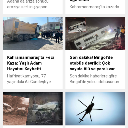
Adana'da arıza sonucu
araziye sert iniş yapan
Kahramanmaraş’ta kazada
‘cayrokopter’de hafif
hayatını kaybeden kentin
yaralanan teknisyen
sevilen siması Mikail Toslak
astsubay Fatih Gül taburcu
son yolculuğuna uğurlandı.
oldu, pilot üsteğmen
İbrahim Çelebi'nin tedavisi
sürüyor.
Kahramanmaraş’ta Feci
Son dakika! Bingöl’de
Kaza: Yaşlı Adam
otobüs devrildi: Çok
Hayatını Kaybetti
sayıda ölü ve yaralı var
Hafriyat kamyonu, 77
Son dakika haberlere göre
yaşındaki Ali Gündeşli'ye
Bingöl'de yolcu otobüsünün
çarparak ölümüne neden
devrilmesinin ardından
oldu. Olay soruşturuluyor.
bölgeye çok sayıda
ambulans ve kurtarma ekibi
sevk edildi.