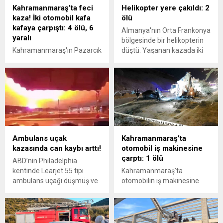
Kahramanmaraş’ta feci
Helikopter yere çakıldı: 2
kaza! İki otomobil kafa
ölü
kafaya çarpıştı: 4 ölü, 6
Almanya'nın Orta Frankonya
yaralı
bölgesinde bir helikopterin
Kahramanmaraş'ın Pazarcık
düştü. Yaşanan kazada iki
ilçesinde iki otomobilin
kişinin hayatını kaybettiği
çarpışması sonucu 4 kişi
aktarıldı.
öldü, 6 kişi yaralandı.
Ambulans uçak
Kahramanmaraş’ta
kazasında can kaybı arttı!
otomobil iş makinesine
çarptı: 1 ölü
ABD’nin Philadelphia
kentinde Learjet 55 tipi
Kahramanmaraş’ta
ambulans uçağı düşmüş ve
otomobilin iş makinesine
ölülerin olduğu
çarpması sonucu meydana
duyurulmuştu. Yaşanan
gelen kazada 1 kişi hayatını
kazada hayatını
kaybetti.
kaybedenlerin sayısı 7'ye