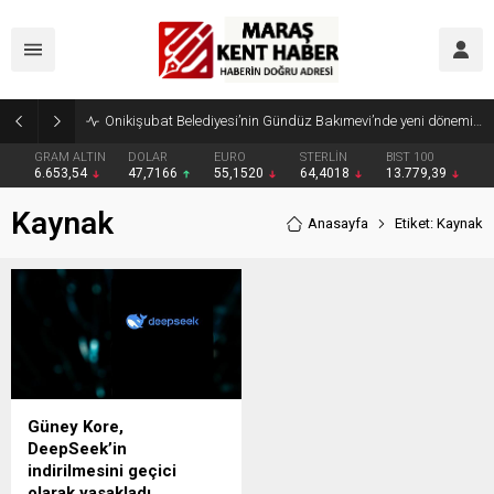
Onikişubat Belediyesi’nin Gündüz Bakımevi’nde yeni dönemin ön kayıtları başladı
GRAM ALTIN
DOLAR
EURO
STERLİN
BIST 100
6.653,54
47,7166
55,1520
64,4018
13.779,39
Kaynak
Anasayfa
Etiket: Kaynak
Güney Kore,
DeepSeek’in
indirilmesini geçici
olarak yasakladı