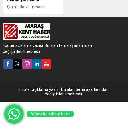
Çin merkezli firmanın
geliştirdiği yapay zeka
modeli DeepSeek'e yönelik
güvenlik endişeleri birçok
ülkede devam ederken,
Güney Kore de modelin
indirilmesini geçici olarak
Footer açıklama yazısı. Bu alan tema ayarlarından
yasakladığını duyurdu.
değiştirilebilmektedir.
Footer açıklama yazısı. Bu alan tema ayarlarından
değiştirilebilmektedir.
WhatsApp İhbar hattı