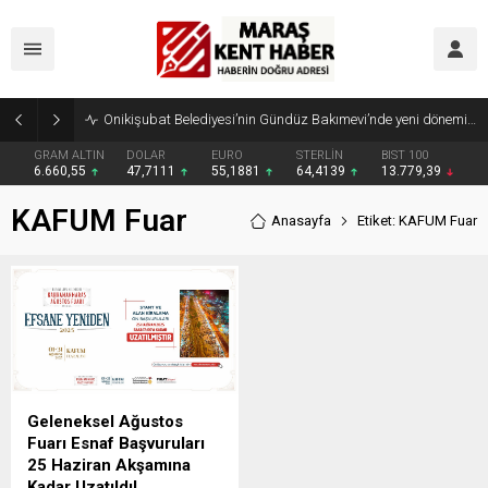
Onikişubat Belediyesi’nin Gündüz Bakımevi’nde yeni dönemin ön kayıtları başladı
GRAM ALTIN
DOLAR
EURO
STERLİN
BIST 100
6.660,55
47,7111
55,1881
64,4139
13.779,39
KAFUM Fuar
Anasayfa
Etiket: KAFUM Fuar
Geleneksel Ağustos
Fuarı Esnaf Başvuruları
25 Haziran Akşamına
Kadar Uzatıldı!