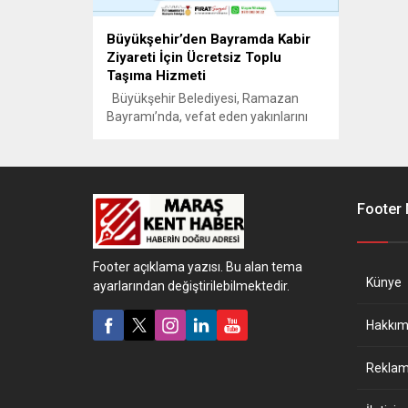
Büyükşehir’den Bayramda Kabir
Ziyareti İçin Ücretsiz Toplu
Taşıma Hizmeti
Büyükşehir Belediyesi, Ramazan
Bayramı’nda, vefat eden yakınlarını
kabirleri başında ziyaret etmek
isteyen vatandaşların Kapıçam Şehir
Mezarlığı’na ulaşımını sağlamak için
NFK Kültür Merkezi’nden ücretsiz ring
seferleri düzenleyecek.
Footer
Kahramanmaraş Büyükşehir
Belediyesi, Ramazan Bayramı
süresince, ahirete irtihal eden
Footer açıklama yazısı. Bu alan tema
yakınlarını kabirleri başında ziyaret
Künye
ayarlarından değiştirilebilmektedir.
etmek isteyen vatandaşlar için
ücretsiz ulaşım hizmeti sunacak. 30...
Hakkım
Reklam 