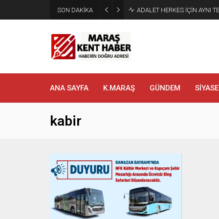
SON DAKİKA
ADALET HERKES İÇİN AYNI T
ANA SAYFA
K.MARAŞ
GÜNDEM
SİYASE
kabir