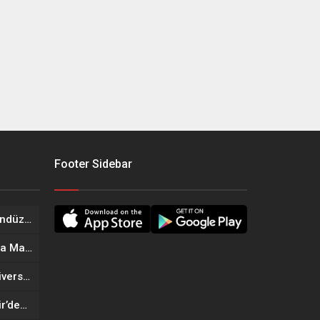
Footer Sidebar
Onikişubat Belediyesi’nin Gündüz Bakımevi’nde yeni dönemin ön kayıtları başladı
Geleneksel Ağustos Fuarı’nda Madrigal Coşkusu
Onikişubat Belediyesi’nin Üniversite Hazırlık Kursu başvurularında son gün 7 Ağustos
Tekne Sahiplerine Büyükşehir’den Kritik Uyarı; Belgelerinizi Kontrol Edin!