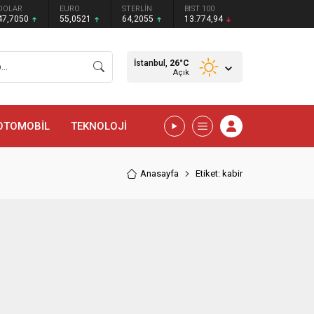
DOLAR
EURO
STERLİN
BIST 100
47,7050
55,0521
64,2055
13.774,94
İstanbul,
26
°C
Açık
OTOMOBİL
TEKNOLOJİ
Anasayfa
Etiket: kabir