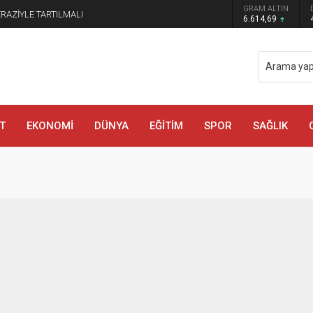
GRAM ALTIN
ERAZİYLE TARTILMALI
6.614,69
T
EKONOMİ
DÜNYA
EĞİTİM
SPOR
SAĞLIK