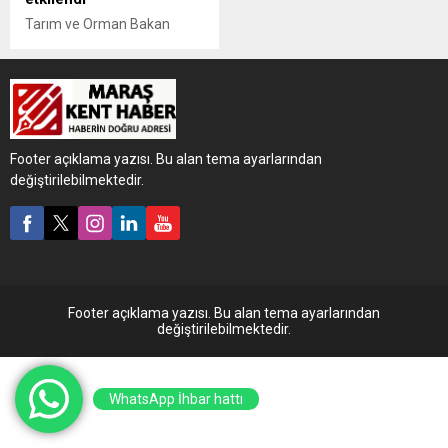
Tarım ve Orman Bakan
Yardımcısı Ahmet Gümen,
“İznik'te zirai dondan
yaklaşık 63 bin dekar
etkilenen alan var. Buna
göre hasarın tespit
çalışmaları bittiği zaman,
Footer açıklama yazısı. Bu alan tema ayarlarından
varsa üreticilerimizden
değiştirilebilmektedir.
hasar tespiti yapılmayan, İl,
İlçe Müdürlüklerimize
başvursunlar. Gerekli
tespitler yapıldıktan sonra
ödemeler de yapılır” dedi.
Footer açıklama yazısı. Bu alan tema ayarlarından
değiştirilebilmektedir.
WhatsApp İhbar hattı