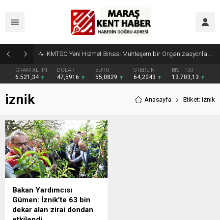
KMTSO Yeni Hizmet Binası Muhteşem bir Organizasyonla Açıldı
GRAM ALTIN
DOLAR
EURO
STERLİN
BIST 100
6.521,34
47,5916
55,0829
64,2043
13.703,13
iznik
Anasayfa
Etiket: iznik
Bakan Yardımcısı
Gümen: İznik’te 63 bin
dekar alan zirai dondan
etkilendi