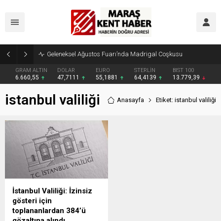
Geleneksel Ağustos Fuarı’nda Madrigal Coşkusu
GRAM ALTIN
DOLAR
EURO
STERLİN
BIST 100
6.660,55
47,7111
55,1881
64,4139
13.779,39
istanbul valiliği
Anasayfa
Etiket: istanbul valiliği
İstanbul Valiliği: İzinsiz
gösteri için
toplananlardan 384’ü
gözaltına alındı