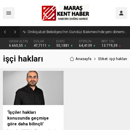
Onikişubat Belediyesi’nin Gündüz Bakımevi’nde yeni dönemin ön kayıtları başladı
GRAM ALTIN
DOLAR
EURO
STERLİN
BIST 100
6.660,55
47,7111
55,1881
64,4139
13.779,39
işçi hakları
Anasayfa
Etiket: işçi hakları
‘İşçiler hakları
konusunda geçmişe
göre daha bilinçli’