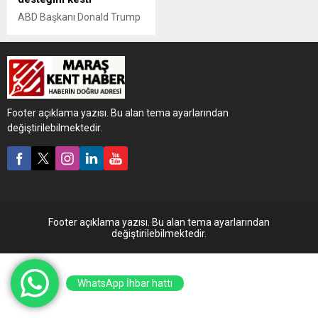
ABD Başkanı Donald Trump
yönetimi, ülkeye tek başına
gelen ve ebeveyni olmayan
göçmen çocukların göç
mahkemelerinde temsil
edilmesi için ayrılan fonların
kesildiğini duyurdu.
Footer açıklama yazısı. Bu alan tema ayarlarından
değiştirilebilmektedir.
Footer açıklama yazısı. Bu alan tema ayarlarından
değiştirilebilmektedir.
WhatsApp İhbar hattı