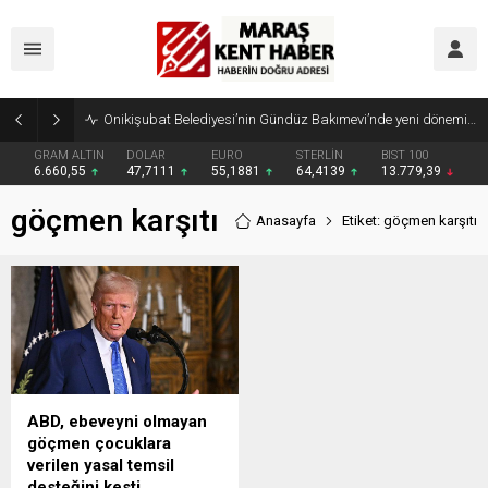
Onikişubat Belediyesi’nin Gündüz Bakımevi’nde yeni dönemin ön kayıtları başladı
GRAM ALTIN
DOLAR
EURO
STERLİN
BIST 100
6.660,55
47,7111
55,1881
64,4139
13.779,39
göçmen karşıtı
Anasayfa
Etiket: göçmen karşıtı
ABD, ebeveyni olmayan
göçmen çocuklara
verilen yasal temsil
desteğini kesti