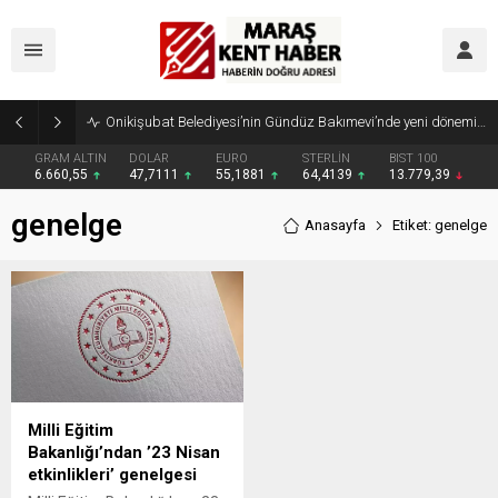
Onikişubat Belediyesi’nin Gündüz Bakımevi’nde yeni dönemin ön kayıtları başladı
GRAM ALTIN
DOLAR
EURO
STERLİN
BIST 100
6.660,55
47,7111
55,1881
64,4139
13.779,39
genelge
Anasayfa
Etiket: genelge
Milli Eğitim
Bakanlığı’ndan ’23 Nisan
etkinlikleri’ genelgesi