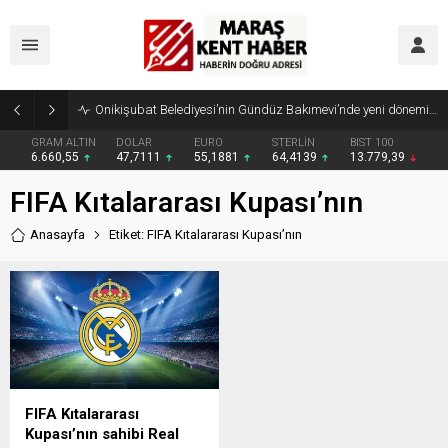
Onikişubat Belediyesi’nin Gündüz Bakımevi’nde yeni dönemin ön kayıtları başladı
GRAM ALTIN
DOLAR
EURO
STERLİN
BIST 100
6.660,55
47,7111
55,1881
64,4139
13.779,39
FIFA Kıtalararası Kupası’nın
Anasayfa
Etiket: FIFA Kıtalararası Kupası’nın
FIFA Kıtalararası
Kupası’nın sahibi Real