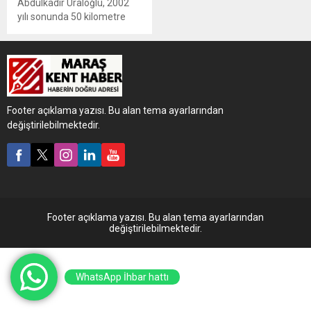
Abdulkadir Uraloğlu, 2002
yılı sonunda 50 kilometre
uzunluğunda 83 adet tünel
olduğunu belirterek, 23 yılda
740 kilometre uzunluğunda
430 yeni tünel inşa ettik.
Toplam tünel sayımız 513'e,
uzunluk ise 790 kilometreye
Footer açıklama yazısı. Bu alan tema ayarlarından
çıktı dedi.
değiştirilebilmektedir.
Footer açıklama yazısı. Bu alan tema ayarlarından
değiştirilebilmektedir.
WhatsApp İhbar hattı