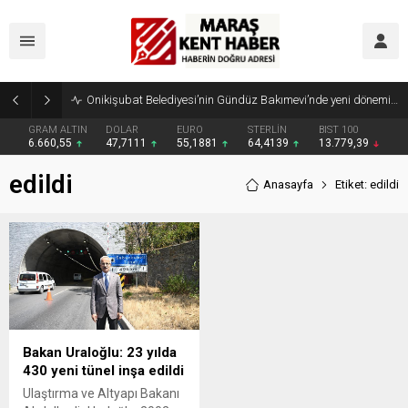
Onikişubat Belediyesi’nin Gündüz Bakımevi’nde yeni dönemin ön kayıtları başladı
GRAM ALTIN
DOLAR
EURO
STERLİN
BIST 100
6.660,55
47,7111
55,1881
64,4139
13.779,39
edildi
Anasayfa
Etiket: edildi
Bakan Uraloğlu: 23 yılda
430 yeni tünel inşa edildi
Ulaştırma ve Altyapı Bakanı