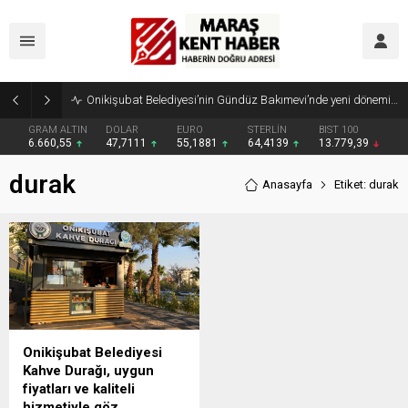
Onikişubat Belediyesi’nin Gündüz Bakımevi’nde yeni dönemin ön kayıtları başladı
GRAM ALTIN
DOLAR
EURO
STERLİN
BIST 100
6.660,55
47,7111
55,1881
64,4139
13.779,39
durak
Anasayfa
Etiket: durak
Onikişubat Belediyesi
Kahve Durağı, uygun
fiyatları ve kaliteli
hizmetiyle göz