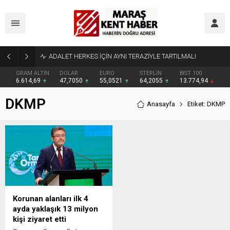
ADALET HERKES İÇİN AYNI TERAZİYLE TARTILMALI
GRAM ALTIN
DOLAR
EURO
STERLİN
BIST 100
6.614,69
47,7050
55,0521
64,2055
13.774,94
DKMP
Anasayfa
Etiket: DKMP
Korunan alanları ilk 4
ayda yaklaşık 13 milyon
kişi ziyaret etti