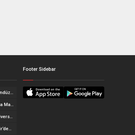
Footer Sidebar
Onikişubat Belediyesi’nin Gündüz Bakımevi’nde yeni dönemin ön kayıtları başladı
Geleneksel Ağustos Fuarı’nda Madrigal Coşkusu
Onikişubat Belediyesi’nin Üniversite Hazırlık Kursu başvurularında son gün 7 Ağustos
Tekne Sahiplerine Büyükşehir’den Kritik Uyarı; Belgelerinizi Kontrol Edin!