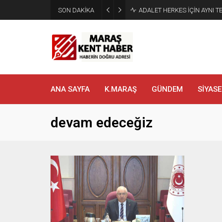
SON DAKİKA
ADALET HERKES İÇİN AYNI T
ANA SAYFA
K.MARAŞ
GÜNDEM
SİYASE
devam edeceğiz