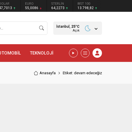
DOLAR
EURO
STERLİN
BIST 100
47,7013
55,0086
64,2273
13.798,82
İstanbul,
25
°C
Açık
OTOMOBİL
TEKNOLOJİ
Anasayfa
Etiket: devam edeceğiz