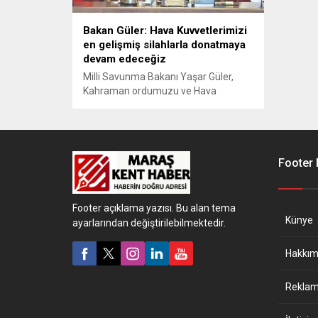
Bakan Güler: Hava Kuvvetlerimizi
en gelişmiş silahlarla donatmaya
devam edeceğiz
Milli Savunma Bakanı Yaşar Güler,
Kahraman ordumuzu ve Hava
Kuvvetlerimizi en gelişmiş, en modern
silah, araç ve gereçlerle donatmaya
devam edeceğimizden kimsenin
şüphesi olmasın dedi.
Footer
Footer açıklama yazısı. Bu alan tema
Künye
ayarlarından değiştirilebilmektedir.
Hakkım
Reklam 