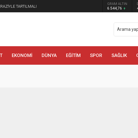
GRAM ALTIN
ERAZİYLE TARTILMALI
6.544,76
T
EKONOMİ
DÜNYA
EĞİTİM
SPOR
SAĞLIK